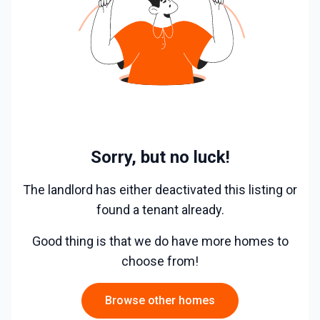
WC ja vannituba koos, vannitoas pesumasin
korteris on keskküte;
Selle korteri üür: 280 EUR
Lepingu sõlmimisel tuleb tasuda esimese kuu üür (2
80 EUR) + lepingutasu (280 EUR).
Tagatisraha puudub, sest leping sõlmitakse läbi Ren
Sorry, but no luck!
din.ee platvormi!
The landlord has either deactivated this listing or
Üürihinnale lisaks tuleb igakuiselt maksta kommunaa
found a tenant already.
lteenuste eest (sh. elekter).
Good thing is that we do have more homes to
Korter on vaba. Eelistame üürnikeks rahulikke, koduh
choose from!
oidvaid, ilma lemmikloomadeta üürilisi.
Browse other homes
Kui Sa tunned, et see uus üürikodu võiks Sulle sobid