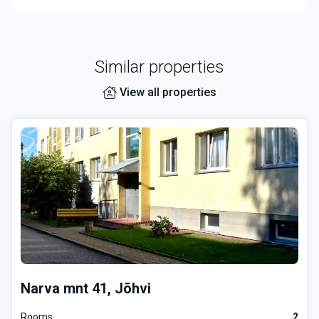
a, siis helistage ning lepime täpsema aja kokku!
Similar properties
View all properties
Narva mnt 41, Jõhvi
Rooms
2