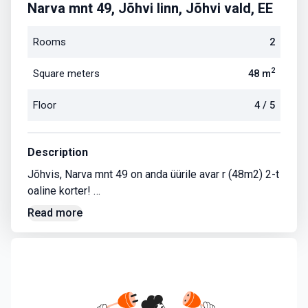
Narva mnt 49, Jõhvi linn, Jõhvi vald, EE
Rooms
2
2
Square meters
48
m
Floor
4
/
5
Description
Jõhvis, Narva mnt 49 on anda üürile avar r (48m2) 2-t
oaline korter!
Read more
Antud korterist lähemalt:
renoveeritud;
4. korrus;
Avatud elutuba/köök- suur lahtikäiv diivan, tv alus, tel
eviisor, külmkapp, pliit, söögilaud ja toolid;
magamistuba - voodi, mahukas riidekapp;