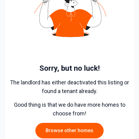
Ei ole lubatud lemmikloomad ega korteris suitsetami
ne.
Osades kohtades kriuksub põrand.
Kommunaalid suvel umbes 70€ ja talvel 100€
Üür 190 Eur/kuus + kommunaalid.
Lepingu sõlmimisel tuleb tasuda ühe kuu üür 190€
Läheduses asuvad: lasteaiad, põhikool, gümnaasium,
Sorry, but no luck!
spordikeskus, staadion, palliplatsid, kontserdimaja,
Pargikeskus.
The landlord has either deactivated this listing or
Jõhvi bussijaam 1.5km
found a tenant already.
Jõhvi rongijaam 1.7km.
Jõhvi kesklinn 1.5km
Good thing is that we do have more homes to
choose from!
Browse other homes