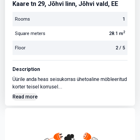
Kaare tn 29, Jõhvi linn, Jõhvi vald, EE
Rooms
1
2
Square meters
28.1
m
Floor
2
/
5
Description
Üürile anda heas seisukorras ühetoaline möbleeritud
korter teisel korrusel.
Korterisse jääb kõik mööbel, mis on piltidel, vajalik t
Read more
ehnika olemas.
Maja haldamisega tegeleb korteriühistu.
Trepikodades ja sissekäikude ees kaamerad.
Rahulik piirkond, naabrid on vaiksed.
Parkimine maja ees või kõrval ja parkimiskoha leidmi
sega probleeme pole.