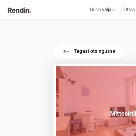
Üürin välja
Otsin
Tagasi otsingusse
Mitteakti