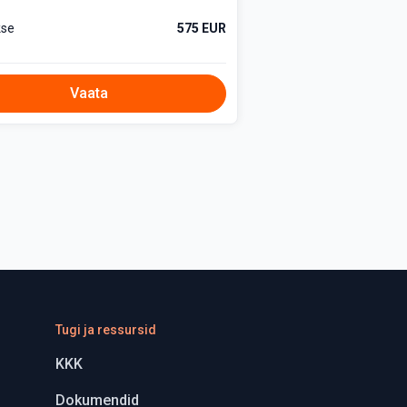
kse
575 EUR
Vaata
Tugi ja ressursid
KKK
Dokumendid