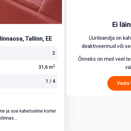
Ei läi
Üürileandja on kah
linnaosa, Tallinn, EE
deaktiveerinud või sel
2
Õnneks on meil veel ter
2
va
31,6
m
1
/
4
Vaata 
ne ja soe kahetoaline korter
llinnas.