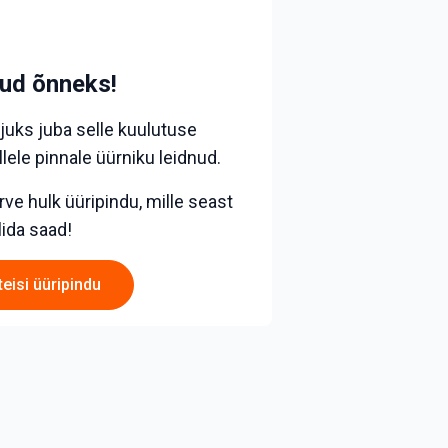
nud õnneks!
juks juba selle kuulutuse
lele pinnale üürniku leidnud.
ve hulk üüripindu, mille seast
lida saad!
teisi üüripindu