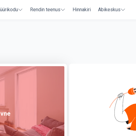
 üürikodu
Rendin teenus
Hinnakiri
Abikeskus
ivne