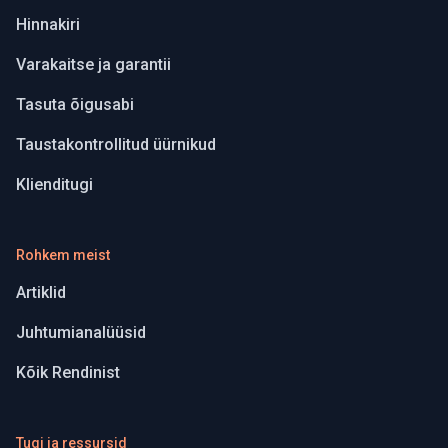
Hinnakiri
Varakaitse ja garantii
Tasuta õigusabi
Taustakontrollitud üürnikud
Klienditugi
Rohkem meist
Artiklid
Juhtumianalüüsid
Kõik Rendinist
Tugi ja ressursid