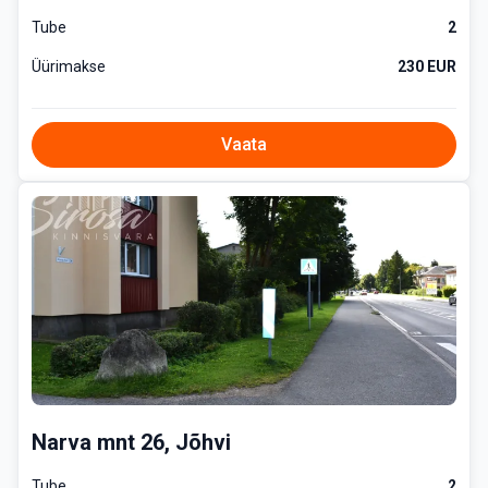
Tube
2
Üürimakse
230 EUR
Vaata
Narva mnt 26, Jõhvi
Tube
2