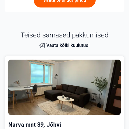
Vaata teisi üüripindu
Teised sarnased pakkumised
Vaata kõiki kuulutusi
Narva mnt 39, Jõhvi