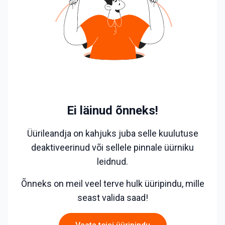
* lepingutasu €220
Korter antakse üürile läbi Rendini!
Üürihinnale lisaks tuleb igakuiselt maksta kommun
aalteenuste eest (sh. elekter)
Kui Sa tunned, et see uus üürikodu võiks Sulle sobid
a, siis helista ning lepime täpsema aja kokku korteri
Ei läinud õnneks!
Üürileandja on kahjuks juba selle kuulutuse
deaktiveerinud või sellele pinnale üürniku
leidnud.
Õnneks on meil veel terve hulk üüripindu, mille
seast valida saad!