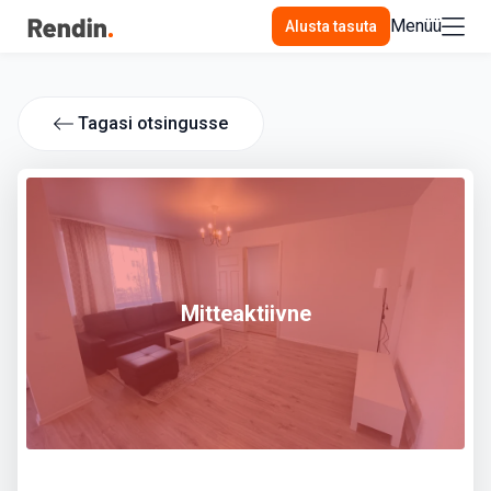
Menüü
Alusta tasuta
Tagasi otsingusse
Mitteaktiivne