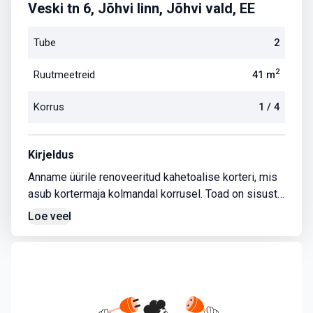
Veski tn 6, Jõhvi linn, Jõhvi vald, EE
Tube
2
2
Ruutmeetreid
41
m
Korrus
1
/
4
Kirjeldus
Anname üürile renoveeritud kahetoalise korteri, mis
asub kortermaja kolmandal korrusel. Toad on sisusta
tud eluks vajaliku mööbliga.
Loe veel
Korteris on avar elutuba, köök, vannituba ja tualett ko
os Korter on sobilik ka ettevõttele töötaja majutam
iseks (maksmine arve alusel).
Esmased kulud lepingu sõlmimisel:
* ühe kuu üür ettemaksuna €220