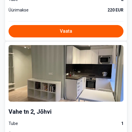
Üürimakse
220 EUR
Vaata
Vahe tn 2, Jõhvi
Tube
1