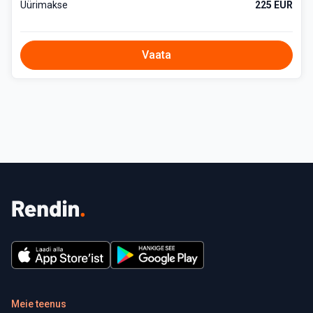
Üürimakse
225 EUR
Vaata
Meie teenus