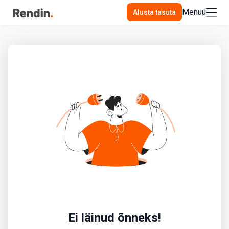
Menüü
Alusta tasuta
Ei läinud õnneks!