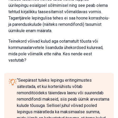
üürilepingu esialgsel sõlmimisel ning see peab olema
tehtud kirjalikku taasesitamist võimaldavas vormis.
Tagantjärele lepingulisa tehes ei saa hoone korrashoiu-
ja parenduskulude (näiteks remondifondi) tasumist
üürnikule enam määrata.
Teinekord võivad kulud aga ootamatult tõusta või
kommunaalarvetele lisanduda ühekordsed kuluread,
mida pole võimalik ette näha. Kes nende eest
vastutab?
“Seepärast tuleks lepingu eritingimustes
sätestada, et kui korteriühistu võtab
remonditöödeks täiendava laenu või suurendab
remondifondi makseid, siis peab üürnik arvestama
kulude tõusuga. Sellisel juhul võivad pooled
lepingus määratleda ka maksimaalse summa,