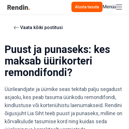
Menüü
Alusta tasuta
Vaata kõiki postitusi
Puust ja punaseks: kes
maksab üürikorteri
remondifondi?
Üürileandjate ja üürnike seas tekitab palju segadust
asjaolu, kes peab tasuma üürikodu remondifondi,
kindlustuse või korteriühistu laenumakseid. Rendini
õigusjuht Lia Siht teeb puust ja punaseks, milline on
kõrvalkulude tasumise kord ning kuidas seda