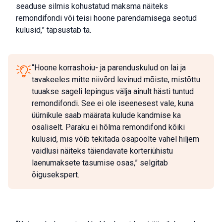
seaduse silmis kohustatud maksma näiteks
remondifondi või teisi hoone parendamisega seotud
kulusid,” täpsustab ta.
“Hoone korrashoiu- ja parenduskulud on lai ja
tavakeeles mitte niivõrd levinud mõiste, mistõttu
tuuakse sageli lepingus välja ainult hästi tuntud
remondifondi. See ei ole iseenesest vale, kuna
üürnikule saab määrata kulude kandmise ka
osaliselt. Paraku ei hõlma remondifond kõiki
kulusid, mis võib tekitada osapoolte vahel hiljem
vaidlusi näiteks täiendavate korteriühistu
laenumaksete tasumise osas,” selgitab
õigusekspert.