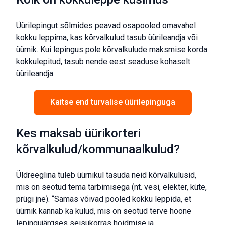
Üürilepingut sõlmides peavad osapooled omavahel
kokku leppima, kas kõrvalkulud tasub üürileandja või
üürnik. Kui lepingus pole kõrvalkulude maksmise korda
kokkulepitud, tasub nende eest seaduse kohaselt
üürileandja.
Kaitse end turvalise üürilepinguga
Kes maksab üürikorteri
kõrvalkulud/kommunaalkulud?
Üldreeglina tuleb üürnikul tasuda neid kõrvalkulusid,
mis on seotud tema tarbimisega (nt. vesi, elekter, küte,
prügi jne). “Samas võivad pooled kokku leppida, et
üürnik kannab ka kulud, mis on seotud terve hoone
lepingujärgses seisukorras hoidmise ja