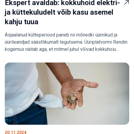
Ekspert avaldab: kokkuhoid elektri-
ja küttekuludelt võib kasu asemel
kahju tuua
Äsjaalanud kütteperiood paneb nii mõnedki üürnikud ja
üürileandjad säästlikumalt tegutsema. Üüriplatvormi Rendin
kogemus näitab aga, et mitmel juhul võivad kokkuhoiu
meetodid kasu asemel hoopis kahju tuua.
20.11.2024