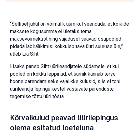
“Sellisel juhul on võimalik üürnikul veenduda, et kõikide
maksete kogusumma ei ületaks tema
maksevõimekust ning vajadusel saavad osapooled
pidada läbirääkimisi kokkulepitava üüri suuruse üle,”
ütleb Lia Siht.
Lisaks paneb Siht üürileandjatele südamele, et kui
pooled on kokku leppinud, et üürnik kannab terve
hoone parendamiseks vajalikke kulusid, siis ei tohi
üürileandja lepingu kestel vastavate parenduste
tegemise tõttu üüri tõsta.
Kõrvalkulud peavad üürilepingus
olema esitatud loeteluna