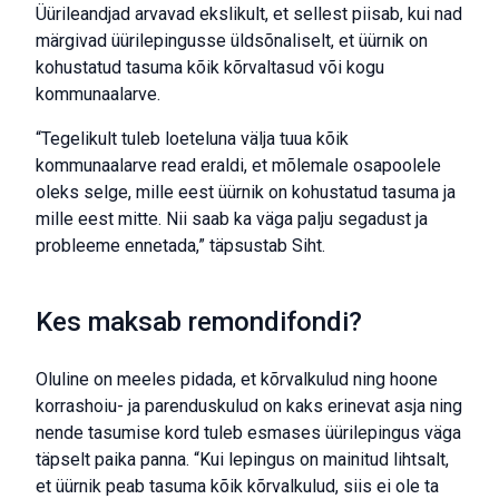
Üürileandjad arvavad ekslikult, et sellest piisab, kui nad
märgivad üürilepingusse üldsõnaliselt, et üürnik on
kohustatud tasuma kõik kõrvaltasud või kogu
kommunaalarve.
“Tegelikult tuleb loeteluna välja tuua kõik
kommunaalarve read eraldi, et mõlemale osapoolele
oleks selge, mille eest üürnik on kohustatud tasuma ja
mille eest mitte. Nii saab ka väga palju segadust ja
probleeme ennetada,” täpsustab Siht.
Kes maksab remondifondi?
Oluline on meeles pidada, et kõrvalkulud ning hoone
korrashoiu- ja parenduskulud on kaks erinevat asja ning
nende tasumise kord tuleb esmases üürilepingus väga
täpselt paika panna. “Kui lepingus on mainitud lihtsalt,
et üürnik peab tasuma kõik kõrvalkulud, siis ei ole ta