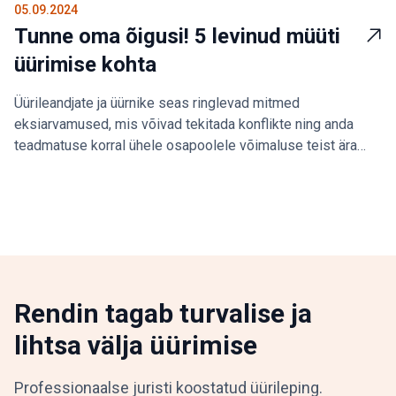
05.09.2024
Tunne oma õigusi! 5 levinud müüti
üürimise kohta
Üürileandjate ja üürnike seas ringlevad mitmed
eksiarvamused, mis võivad tekitada konflikte ning anda
teadmatuse korral ühele osapoolele võimaluse teist ära
kasutada. Sestap on oluline teada üürimisel oma õigusi ja
kohustusi.
Rendin tagab turvalise ja
lihtsa välja üürimise
Professionaalse juristi koostatud üürileping.