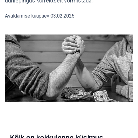
üürilepingus korrektselt vormistada.
Avaldamise kuupäev 03.02.2025
Kõik on kokkuleppe küsimus