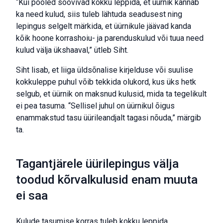
“Kui pooled soovivad kokku leppida, et üürnik kannab
ka need kulud, siis tuleb lähtuda seadusest ning
lepingus selgelt märkida, et üürnikule jäävad kanda
kõik hoone korrashoiu- ja parenduskulud või tuua need
kulud välja ükshaaval,” ütleb Siht.
Siht lisab, et liiga üldsõnalise kirjelduse või suulise
kokkuleppe puhul võib tekkida olukord, kus üks hetk
selgub, et üürnik on maksnud kulusid, mida ta tegelikult
ei pea tasuma. “Sellisel juhul on üürnikul õigus
enammakstud tasu üürileandjalt tagasi nõuda,” märgib
ta.
Tagantjärele üürilepingus välja
toodud kõrvalkulusid enam muuta
ei saa
Kulude tasumise korras tuleb kokku leppida