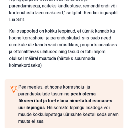
parendamisega, näiteks kindlustuse, remondifondi või
korteriühistu laenumakseid,” selgitab Rendini õigusjuht
Lia Siht.
Kui osapooled on kokku leppinud, et üürnik kannab ka
hoone korrashoiu- ja parenduskulud, siis saab need
üürnikule üle kanda vaid mõistlikus, proportsionaalses
ja ettenähtavas ulatuses ning tasud ei tohi hiljem
olulisel määral muutuda (näiteks suureneda
kolmekordseks).
Pea meeles, et hoone korrashoiu- ja
parenduskulude tasumine
peab olema
fikseeritud ja loeteluna nimetatud esmases
üürilepingus
. Hilisemate lepingu lisadega või
muude kokkulepetega üürisuhte kestel seda enam
muuta ei saa.