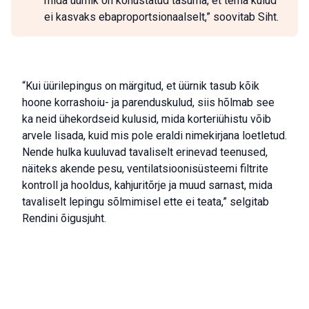
mida üürnik on kohustatud tasuma, et tema kulud
ei kasvaks ebaproportsionaalselt,” soovitab Siht.
“Kui üürilepingus on märgitud, et üürnik tasub kõik
hoone korrashoiu- ja parenduskulud, siis hõlmab see
ka neid ühekordseid kulusid, mida korteriühistu võib
arvele lisada, kuid mis pole eraldi nimekirjana loetletud.
Nende hulka kuuluvad tavaliselt erinevad teenused,
näiteks akende pesu, ventilatsioonisüsteemi filtrite
kontroll ja hooldus, kahjuritõrje ja muud sarnast, mida
tavaliselt lepingu sõlmimisel ette ei teata,” selgitab
Rendini õigusjuht.