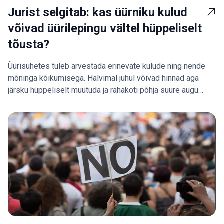
Jurist selgitab: kas üürniku kulud
võivad üürilepingu vältel hüppeliselt
tõusta?
Üürisuhetes tuleb arvestada erinevate kulude ning nende
mõninga kõikumisega. Halvimal juhul võivad hinnad aga
järsku hüppeliselt muutuda ja rahakoti põhja suure augu
jätta.