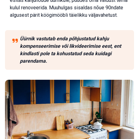
esitas kahjunõude üürnikule, püüdes oma valdust tema
kulul renoveerida. Muuhulgas sisaldas nõue 90ndate
algusest pärit köögimööbli täielikku väljavahetust.
Üürnik vastutab enda põhjustatud kahju
kompenseerimise või likvideerimise eest, ent
kindlasti pole ta kohustatud seda kuidagi
parendama.