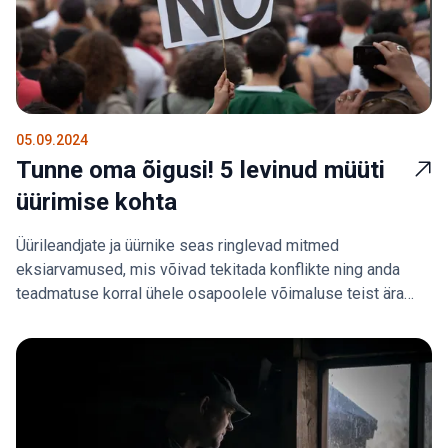
05.09.2024
Tunne oma õigusi! 5 levinud müüti
üürimise kohta
Üürileandjate ja üürnike seas ringlevad mitmed
eksiarvamused, mis võivad tekitada konflikte ning anda
teadmatuse korral ühele osapoolele võimaluse teist ära
kasutada. Sestap on oluline teada üürimisel oma õigusi ja
kohustusi.