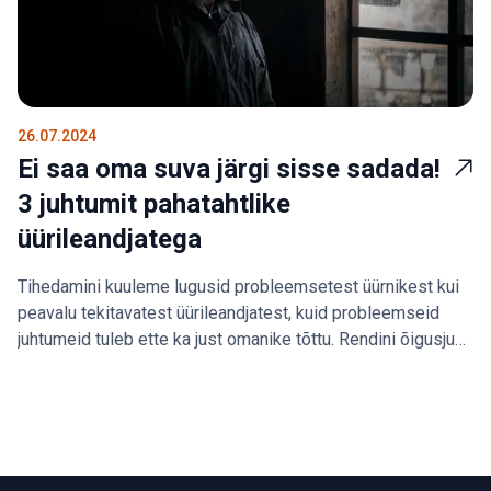
26.07.2024
Ei saa oma suva järgi sisse sadada!
3 juhtumit pahatahtlike
üürileandjatega
Tihedamini kuuleme lugusid probleemsetest üürnikest kui
peavalu tekitavatest üürileandjatest, kuid probleemseid
juhtumeid tuleb ette ka just omanike tõttu. Rendini õigusjuht
Lia Siht avaldab kolm markantset kogemust pahatahtlike
üürileandjatega.