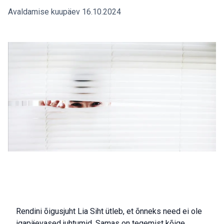
Avaldamise kuupäev 16.10.2024
Rendini õigusjuht Lia Siht ütleb, et õnneks need ei ole
igapäevased juhtumid. Samas on tegemist kõige