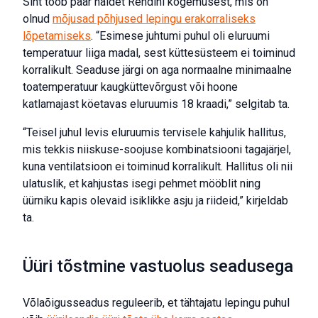
Siht toob paar näidet Rendini kogemusest, mis on
olnud
mõjusad põhjused lepingu erakorraliseks
lõpetamiseks
. “Esimese juhtumi puhul oli eluruumi
temperatuur liiga madal, sest küttesüsteem ei toiminud
korralikult. Seaduse järgi on aga normaalne minimaalne
toatemperatuur kaugküttevõrgust või hoone
katlamajast köetavas eluruumis 18 kraadi,” selgitab ta.
“Teisel juhul levis eluruumis tervisele kahjulik hallitus,
mis tekkis niiskuse-soojuse kombinatsiooni tagajärjel,
kuna ventilatsioon ei toiminud korralikult. Hallitus oli nii
ulatuslik, et kahjustas isegi pehmet mööblit ning
üürniku kapis olevaid isiklikke asju ja riideid,” kirjeldab
ta.
Üüri tõstmine vastuolus seadusega
Võlaõigusseadus reguleerib, et tähtajatu lepingu puhul