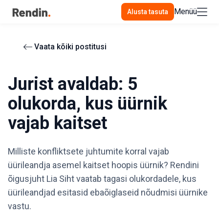
Menüü
Alusta tasuta
Vaata kõiki postitusi
Jurist avaldab: 5
olukorda, kus üürnik
vajab kaitset
Milliste konfliktsete juhtumite korral vajab
üürileandja asemel kaitset hoopis üürnik? Rendini
õigusjuht Lia Siht vaatab tagasi olukordadele, kus
üürileandjad esitasid ebaõiglaseid nõudmisi üürnike
vastu.