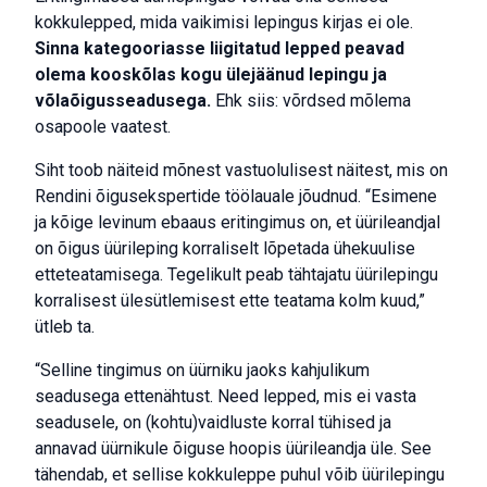
kokkulepped, mida vaikimisi lepingus kirjas ei ole.
Sinna kategooriasse liigitatud lepped peavad
olema kooskõlas kogu ülejäänud lepingu ja
võlaõigusseadusega.
Ehk siis: võrdsed mõlema
osapoole vaatest.
Siht toob näiteid mõnest vastuolulisest näitest, mis on
Rendini õigusekspertide töölauale jõudnud. “Esimene
ja kõige levinum ebaaus eritingimus on, et üürileandjal
on õigus üürileping korraliselt lõpetada ühekuulise
etteteatamisega. Tegelikult peab tähtajatu üürilepingu
korralisest ülesütlemisest ette teatama kolm kuud,”
ütleb ta.
“Selline tingimus on üürniku jaoks kahjulikum
seadusega ettenähtust. Need lepped, mis ei vasta
seadusele, on (kohtu)vaidluste korral tühised ja
annavad üürnikule õiguse hoopis üürileandja üle. See
tähendab, et sellise kokkuleppe puhul võib üürilepingu