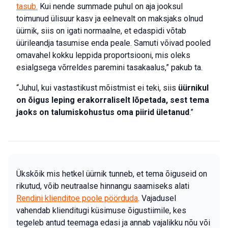
tasub.
Kui nende summade puhul on aja jooksul
toimunud ülisuur kasv ja eelnevalt on maksjaks olnud
üürnik, siis on igati normaalne, et edaspidi võtab
üürileandja tasumise enda peale. Samuti võivad pooled
omavahel kokku leppida proportsiooni, mis oleks
esialgsega võrreldes paremini tasakaalus,” pakub ta.
“Juhul, kui vastastikust mõistmist ei teki, siis
üürnikul
on õigus leping erakorraliselt lõpetada, sest tema
jaoks on talumiskohustus oma piirid ületanud
.”
Ükskõik mis hetkel üürnik tunneb, et tema õiguseid on
rikutud, võib neutraalse hinnangu saamiseks alati
Rendini klienditoe poole pöörduda
. Vajadusel
vahendab klienditugi küsimuse õigustiimile, kes
tegeleb antud teemaga edasi ja annab vajalikku nõu või