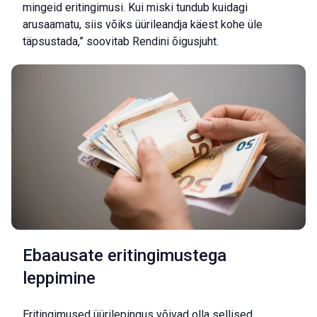
mingeid eritingimusi. Kui miski tundub kuidagi
arusaamatu, siis võiks üürileandja käest kohe üle
täpsustada,” soovitab Rendini õigusjuht.
Ebaausate eritingimustega
leppimine
Eritingimused üürilepingus võivad olla sellised