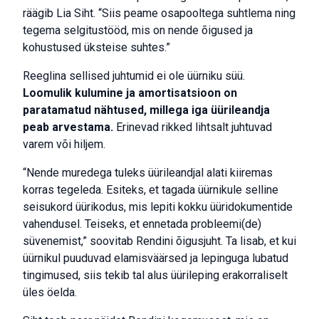
räägib Lia Siht. “Siis peame osapooltega suhtlema ning
tegema selgitustööd, mis on nende õigused ja
kohustused üksteise suhtes.”
Reeglina sellised juhtumid ei ole üürniku süü.
Loomulik kulumine ja amortisatsioon on
paratamatud nähtused, millega iga üürileandja
peab arvestama.
Erinevad rikked lihtsalt juhtuvad
varem või hiljem.
“Nende muredega tuleks üürileandjal alati kiiremas
korras tegeleda. Esiteks, et tagada üürnikule selline
seisukord üürikodus, mis lepiti kokku üüridokumentide
vahendusel. Teiseks, et ennetada probleemi(de)
süvenemist,” soovitab Rendini õigusjuht. Ta lisab, et kui
üürnikul puuduvad elamisväärsed ja lepinguga lubatud
tingimused, siis tekib tal alus üürileping erakorraliselt
üles öelda.