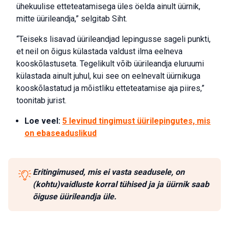
ühekuulise etteteatamisega üles öelda ainult üürnik,
mitte üürileandja,” selgitab Siht.
“Teiseks lisavad üürileandjad lepingusse sageli punkti,
et neil on õigus külastada valdust ilma eelneva
kooskõlastuseta. Tegelikult võib üürileandja eluruumi
külastada ainult juhul, kui see on eelnevalt üürnikuga
kooskõlastatud ja mõistliku etteteatamise aja piires,”
toonitab jurist.
Loe veel:
5 levinud tingimust üürilepingutes, mis
on ebaseaduslikud
Eritingimused, mis ei vasta seadusele, on
(kohtu)vaidluste korral tühised ja ja üürnik saab
õiguse üürileandja üle.