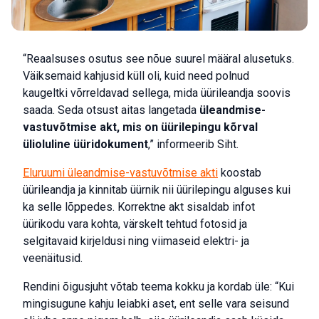
“Reaalsuses osutus see nõue suurel määral alusetuks.
Väiksemaid kahjusid küll oli, kuid need polnud
kaugeltki võrreldavad sellega, mida üürileandja soovis
saada. Seda otsust aitas langetada
üleandmise-
vastuvõtmise akt, mis on üürilepingu kõrval
ülioluline üüridokument
,” informeerib Siht.
Eluruumi üleandmise-vastuvõtmise akti
koostab
üürileandja ja kinnitab üürnik nii üürilepingu alguses kui
ka selle lõppedes. Korrektne akt sisaldab infot
üürikodu vara kohta, värskelt tehtud fotosid ja
selgitavaid kirjeldusi ning viimaseid elektri- ja
veenäitusid.
Rendini õigusjuht võtab teema kokku ja kordab üle: “Kui
mingisugune kahju leiabki aset, ent selle vara seisund