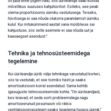
oli juba enne pigem halb, siis üürileandja saab küsida
mõistlikus suuruses kahjuhüvitist. Esiteks, see peab
olema proportsioonis üürniku vastutusega. Teiseks,
hüvitisega ei saa nõuda olukorra parandamist üürniku
kulul. Kui mitukümmend aastat vana mööbliese sai
kahjustuse, siis selle asemele ei saa nõuda uut ja
kaasaegset asendust.”
Tehnika ja tehnosüsteemidega
tegelemine
Kui üürileandja üürib välja tehnikaga varustatud korteri,
siis ta vastutab, et see toimiks hästi ja saaks
amortisatsiooni korral asendatud. Sama kehtib
igasuguste tehnosüsteemide kohta. “On üürileandjaid,
kes leiavad, et seda sorti probleemidega nagu
amortiseerunud pesumasin või rikkis
ventilatsioonisüsteem peaks tegelema hoopis üürnik,”