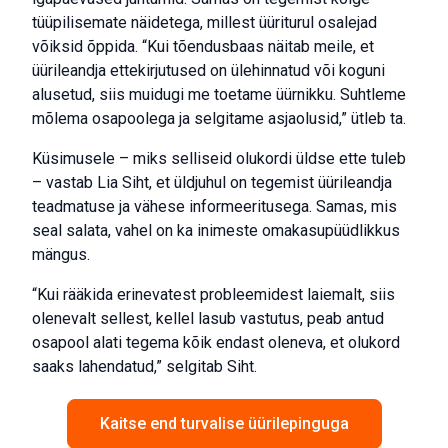
tüüpilisemate näidetega, millest üüriturul osalejad
võiksid õppida. “Kui tõendusbaas näitab meile, et
üürileandja ettekirjutused on ülehinnatud või koguni
alusetud, siis muidugi me toetame üürnikku. Suhtleme
mõlema osapoolega ja selgitame asjaolusid,” ütleb ta.
Küsimusele – miks selliseid olukordi üldse ette tuleb
– vastab Lia Siht, et üldjuhul on tegemist üürileandja
teadmatuse ja vähese informeeritusega. Samas, mis
seal salata, vahel on ka inimeste omakasupüüdlikkus
mängus.
“Kui rääkida erinevatest probleemidest laiemalt, siis
olenevalt sellest, kellel lasub vastutus, peab antud
osapool alati tegema kõik endast oleneva, et olukord
saaks lahendatud,” selgitab Siht.
Kaitse end turvalise üürilepinguga