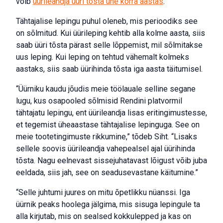
võib
üürileandja üüri tõsta ühe korra aastas
.
Tähtajalise lepingu puhul oleneb, mis perioodiks see
on sõlmitud. Kui üürileping kehtib alla kolme aasta, siis
saab üüri tõsta pärast selle lõppemist, mil sõlmitakse
uus leping. Kui leping on tehtud vähemalt kolmeks
aastaks, siis saab üürihinda tõsta iga aasta täitumisel.
“Üürniku kaudu jõudis meie töölauale selline segane
lugu, kus osapooled sõlmisid Rendini platvormil
tähtajatu lepingu, ent üürileandja lisas eritingimustesse,
et tegemist üheaastase tähtajalise lepinguga. See on
meie tootetingimuste rikkumine,” tõdeb Siht. “Lisaks
sellele soovis üürileandja vahepealsel ajal üürihinda
tõsta. Nagu eelnevast sissejuhatavast lõigust võib juba
eeldada, siis jah, see on seadusevastane käitumine.”
“Selle juhtumi juures on mitu õpetlikku nüanssi. Iga
üürnik peaks hoolega jälgima, mis sisuga lepingule ta
alla kirjutab, mis on sealsed kokkulepped ja kas on