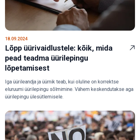
18.09.2024
Lõpp üürivaidlustele: kõik, mida
pead teadma üürilepingu
lõpetamisest
Iga üürileandja ja üürnik teab, kui oluline on korrektse
eluruumi üürilepingu sõlmimine. Vähem keskendutakse aga
üürilepingu ülesütlemisele.