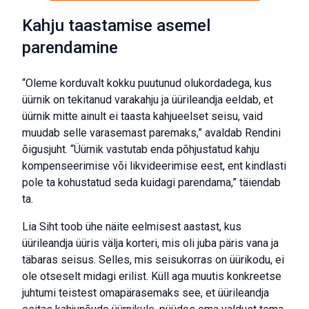
Kahju taastamise asemel
parendamine
“Oleme korduvalt kokku puutunud olukordadega, kus
üürnik on tekitanud varakahju ja üürileandja eeldab, et
üürnik mitte ainult ei taasta kahjueelset seisu, vaid
muudab selle varasemast paremaks,” avaldab Rendini
õigusjuht. “Üürnik vastutab enda põhjustatud kahju
kompenseerimise või likvideerimise eest, ent kindlasti
pole ta kohustatud seda kuidagi parendama,” täiendab
ta.
Lia Siht toob ühe näite eelmisest aastast, kus
üürileandja üüris välja korteri, mis oli juba päris vana ja
täbaras seisus. Selles, mis seisukorras on üürikodu, ei
ole otseselt midagi erilist. Küll aga muutis konkreetse
juhtumi teistest omapärasemaks see, et üürileandja