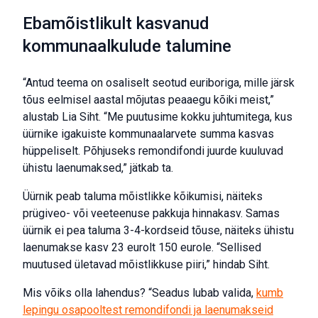
Ebamõistlikult kasvanud
kommunaalkulude talumine
“Antud teema on osaliselt seotud euriboriga, mille järsk
tõus eelmisel aastal mõjutas peaaegu kõiki meist,”
alustab Lia Siht. “Me puutusime kokku juhtumitega, kus
üürnike igakuiste kommunaalarvete summa kasvas
hüppeliselt. Põhjuseks remondifondi juurde kuuluvad
ühistu laenumaksed,” jätkab ta.
Üürnik peab taluma mõistlikke kõikumisi, näiteks
prügiveo- või veeteenuse pakkuja hinnakasv. Samas
üürnik ei pea taluma 3-4-kordseid tõuse, näiteks ühistu
laenumakse kasv 23 eurolt 150 eurole. “Sellised
muutused ületavad mõistlikkuse piiri,” hindab Siht.
Mis võiks olla lahendus? “Seadus lubab valida,
kumb
lepingu osapooltest remondifondi ja laenumakseid