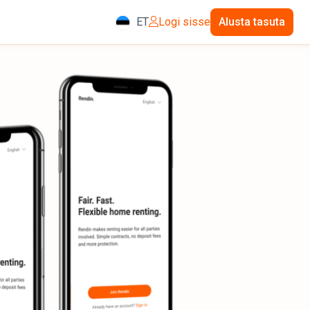
ET
Logi sisse
Alusta tasuta