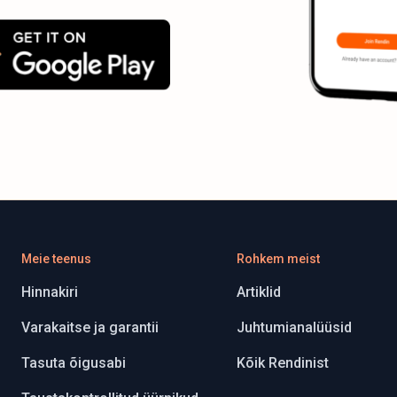
Meie teenus
Rohkem meist
Hinnakiri
Artiklid
Varakaitse ja garantii
Juhtumianalüüsid
Tasuta õigusabi
Kõik Rendinist