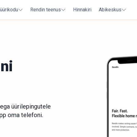
 üürikodu
Rendin teenus
Hinnakiri
Abikeskus
ni
sega üürilepingutele
pp oma telefoni.