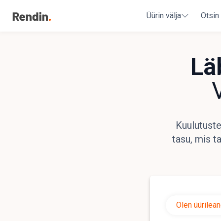
Üürin välja
Otsin
Lä
Kuulutuste
tasu, mis t
Olen üürilean