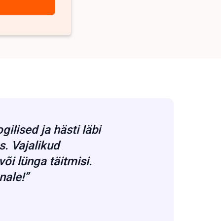
ilised ja hästi läbi
. Vajalikud
õi lünga täitmisi.
nale!”