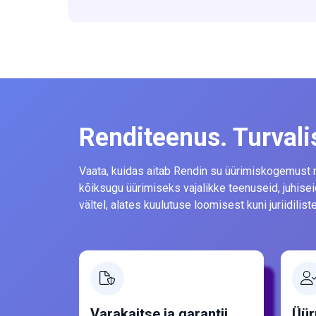
Renditeenus. Turval
Vaata, kuidas aitab Rendin su üürimiskogemust
kõiksugu üürimiseks vajalikke teenuseid, juhise
vältel, alates kuulutuse loomisest kuni juriidili
Varakaitse ja garantii
Üür