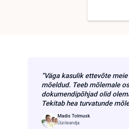
“Väga kasulik ettevõte meie r
mõeldud. Teeb mõlemale osa
dokumendipõhjad olid olemas,
Tekitab hea turvatunde mõle
Мadis Tolmusk
Üürileandja