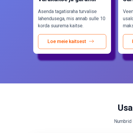
Asenda tagatisraha turvalise
Veen
lahendusega, mis annab sulle 10
usal
korda suurema kaitse.
makse
Loe meie kaitsest
Usa
Numbrid e