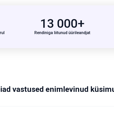
13 000+
rul
Rendiniga liitunud üürileandjat
leiad vastused enimlevinud küsim