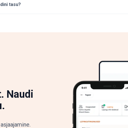
dini tasu?
. Naudi
u.
 asjaajamine.