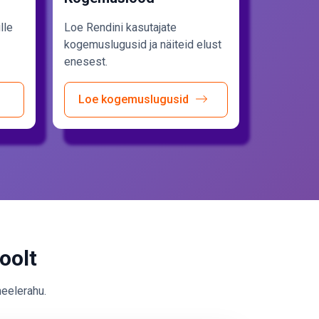
lle
Loe Rendini kasutajate
kogemuslugusid ja näiteid elust
enesest.
Loe kogemuslugusid
oolt
meelerahu.