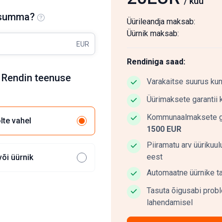
/ kuu
i summa?
Üürileandja maksab:
Üürnik maksab:
EUR
Rendiniga saad:
 Rendin teenuse
Varakaitse suurus ku
Üürimaksete garantii 
Kommunaalmaksete ga
lte vahel
1500 EUR
Piiramatu arv üürikuul
eest
või üürnik
Automaatne üürnike ta
Tasuta õigusabi prob
lahendamisel