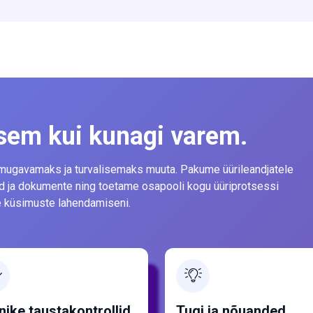
isem kui kunagi varem.
 mugavamaks ja turvalisemaks muuta. Pakume üürileandjatele
id ja dokumente ning toetame osapooli kogu üüriprotsessi
ste küsimuste lahendamiseni.
nike taustakontrollid
Tugi ja nõuanded