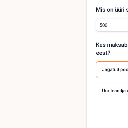
Mis on üür
Kes maksab
eest?
Jagatud poo
Üürileandja 