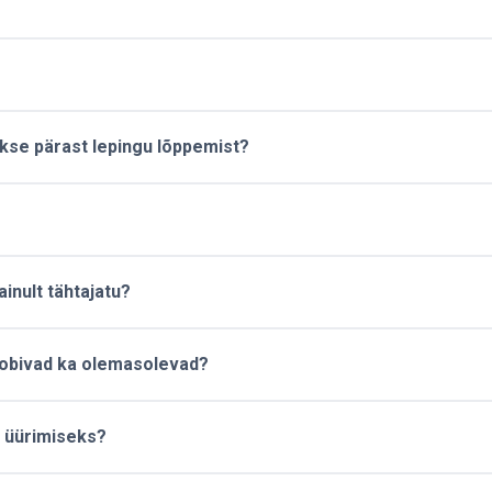
kse pärast lepingu lõppemist?
ainult tähtajatu?
sobivad ka olemasolevad?
a üürimiseks?