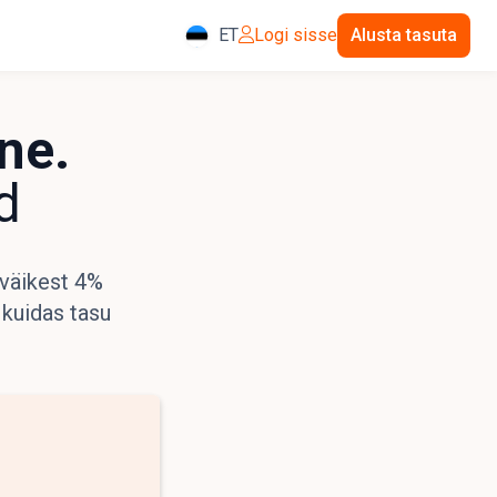
ET
Logi sisse
Alusta tasuta
ne.
d
 väikest 4%
 kuidas tasu