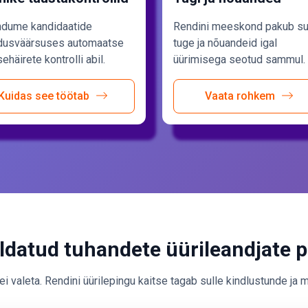
dume kandidaatide
Rendini meeskond pakub su
dusväärsuses automaatse
tuge ja nõuandeid igal
häirete kontrolli abil.
üürimisega seotud sammul.
Kuidas see töötab
Vaata rohkem
ldatud tuhandete üürileandjate p
i valeta. Rendini üürilepingu kaitse tagab sulle kindlustunde ja 