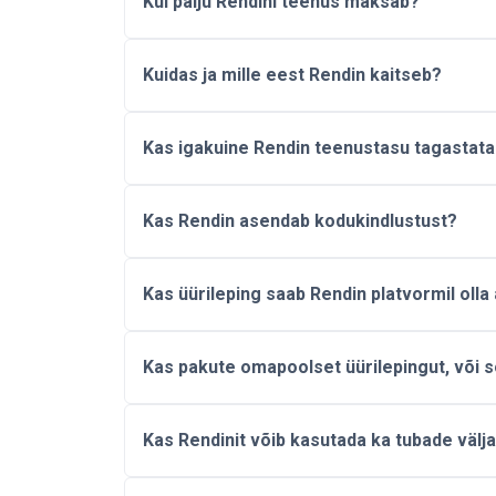
Kui palju Rendini teenus maksab?
Kuidas ja mille eest Rendin kaitseb?
Kas igakuine Rendin teenustasu tagastata
Kas Rendin asendab kodukindlustust?
Kas üürileping saab Rendin platvormil olla 
Kas pakute omapoolset üürilepingut, või 
Kas Rendinit võib kasutada ka tubade välj