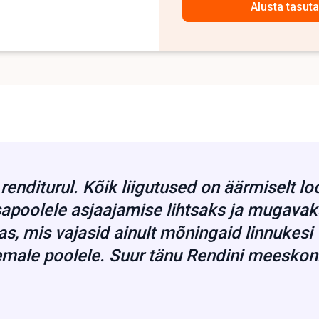
Alusta tasuta
enditurul. Kõik liigutused on äärmiselt loog
poolele asjaajamise lihtsaks ja mugavaks
 mis vajasid ainult mõningaid linnukesi v
male poolele. Suur tänu Rendini meeskon