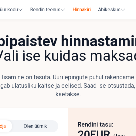
 üürikodu
Rendin teenus
Hinnakiri
Abikeskus
bipaistev hinnastami
Vali ise kuidas maksa
 lisamine on tasuta. Üürilepingute puhul rakendame
agab ulatusliku kaitse ja eelised. Saad ise otsustada,
kaetakse.
Rendini tasu:
dja
Olen üürnik
20
EUR