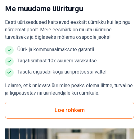
Me muudame üüriturgu
Eesti üüriseadused kaitsevad eeskätt üürnikku kui lepingu
nõrgemat poolt. Meie eesmärk on muuta üürimine
turvaliseks ja õiglaseks mõlema osapoole jaoks!
Üüri- ja kommunaalmaksete garantii
Tagatisrahast 10x suurem varakaitse
Tasuta õigusabi kogu üüriprotsessi vältel
Leiame, et kinnisvara üürimine peaks olema lihtne, turvaline
ja ligipääsetav nii üürileandjale kui üürnikule.
Loe rohkem