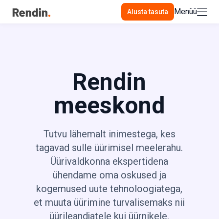
Menüü
Alusta tasuta
Rendin
meeskond
Tutvu lähemalt inimestega, kes
tagavad sulle üürimisel meelerahu.
Üürivaldkonna ekspertidena
ühendame oma oskused ja
kogemused uute tehnoloogiatega,
et muuta üürimine turvalisemaks nii
üürileandjatele kui üürnikele.