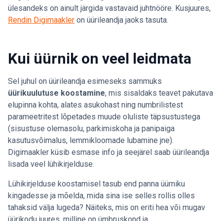
ülesandeks on ainult järgida vastavaid juhtnööre. Kusjuures,
Rendin Digimaakler
on üürileandja jaoks tasuta.
Kui üürnik on veel leidmata
Sel juhul on üürileandja esimeseks sammuks
üürikuulutuse koostamine
, mis sisaldaks teavet pakutava
elupinna kohta, alates asukohast ning numbrilistest
parameetritest lõpetades muude oluliste täpsustustega
(sisustuse olemasolu, parkimiskoha ja panipaiga
kasutusvõimalus, lemmikloomade lubamine jne).
Digimaakler küsib esmase info ja seejärel saab üürileandja
lisada veel lühikirjelduse.
Lühikirjelduse koostamisel tasub end panna üürniku
kingadesse ja mõelda, mida sina ise selles rollis olles
tahaksid välja lugeda? Näiteks, mis on eriti hea või mugav
üürikodu juures, milline on ümbruskond ja