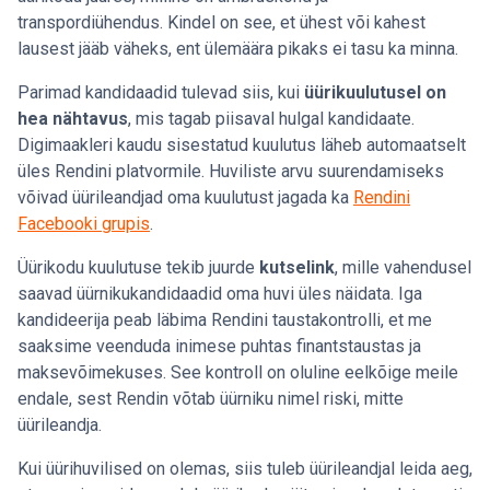
transpordiühendus. Kindel on see, et ühest või kahest
lausest jääb väheks, ent ülemäära pikaks ei tasu ka minna.
Parimad kandidaadid tulevad siis, kui
üürikuulutusel on
hea nähtavus
, mis tagab piisaval hulgal kandidaate.
Digimaakleri kaudu sisestatud kuulutus läheb automaatselt
üles Rendini platvormile. Huviliste arvu suurendamiseks
võivad üürileandjad oma kuulutust jagada ka
Rendini
Facebooki grupis
.
Üürikodu kuulutuse tekib juurde
kutselink
, mille vahendusel
saavad üürnikukandidaadid oma huvi üles näidata. Iga
kandideerija peab läbima Rendini taustakontrolli, et me
saaksime veenduda inimese puhtas finantstaustas ja
maksevõimekuses. See kontroll on oluline eelkõige meile
endale, sest Rendin võtab üürniku nimel riski, mitte
üürileandja.
Kui üürihuvilised on olemas, siis tuleb üürileandjal leida aeg,