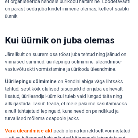
et organiseerida nendele üürikodu näitamine. Loodetavasti
on pärast seda juba kindel inimene olemas, kellest saabki
üürnik.
Kui üürnik on juba olemas
Järelikult on suurem osa tööst juba tehtud ning jäänud on
viimased sammud: üürilepingu sõlmimine, üleandmise-
vastuvõtu akti vormistamine ja üürikodu üleandmine.
Üürilepingu sõlmimine
on Rendini abiga väga lihtsaks
tehtud, sest kõik olulised sisupunktid on juba eelnevalt
lisatud, üürileandjal-üürnikul tuleb vaid lüngad täita ning
allkirjastada. Tasub teada, et meie pakume kasutamiseks
ainult tähtajatuid lepinguid, kuna need on paindlikud ja
turvalised mõlema osapoole jaoks.
Vara üleandmise akt
peab olema korrektselt vormistatud