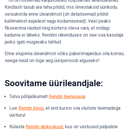
– nii on hilisemad kahjunõuded hõlpsamalt lahendatavad.
Kindlasti tasub ära teha pildid, mis ilmestaksid üürikodu
seisukorda enne üleandmist (sh detailsemad pildid
kallimatest asjadest nagu kodumasinad). Veel peaks
fikseerima näidud ning korteris oleva vara, et midagi
kaduma ei läheks. Rendini rakenduses on see osa kasutaja
jaoks igati mugavaks tehtud.
Enne elupinna üleandmist võiks paberimajandus olla korras,
seega nüüd on õige aeg üüriperioodi alguseks!
Soovitame üürileandjale:
Tutvu põhjalikumalt
Rendin teenusega
Loe
Rendin blogi
, et end kurssi viia oluliste teemadega
üüriturul
Külasta
Rendin abikeskust
, kus on vastused paljudele