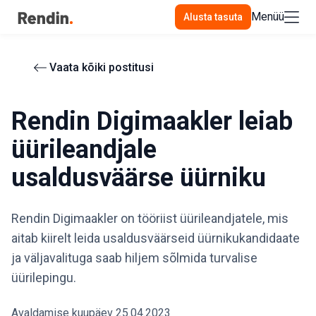
Menüü
Alusta tasuta
Vaata kõiki postitusi
Rendin Digimaakler leiab
üürileandjale
usaldusväärse üürniku
Rendin Digimaakler on tööriist üürileandjatele, mis
aitab kiirelt leida usaldusväärseid üürnikukandidaate
ja väljavalituga saab hiljem sõlmida turvalise
üürilepingu.
Avaldamise kuupäev 25.04.2023