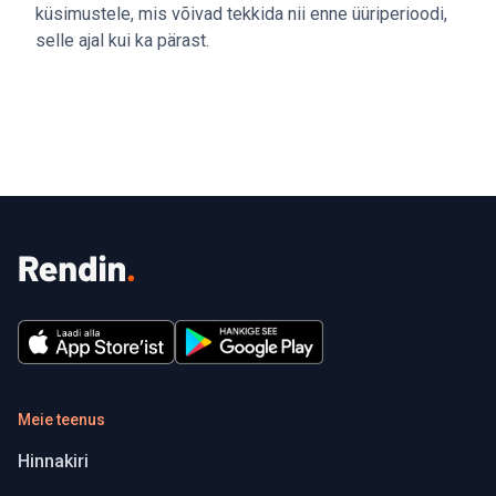
küsimustele, mis võivad tekkida nii enne üüriperioodi,
selle ajal kui ka pärast.
Meie teenus
Hinnakiri