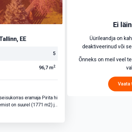
Ei läi
Üürileandja on kah
Tallinn, EE
deaktiveerinud või sel
5
Õnneks on meil veel ter
2
va
96,7
m
Vaata 
seisukorras eramaja Pirita hi
emist on suurel (1771 m2) ja
 mis on mõni aasta tagasi nii
ku renoveerimise.