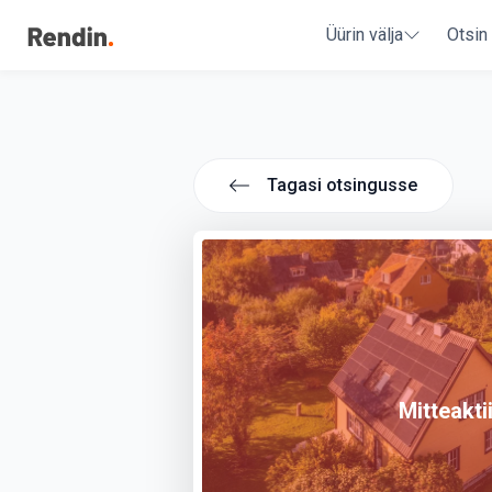
Üürin välja
Otsin
Tagasi otsingusse
Mitteakti