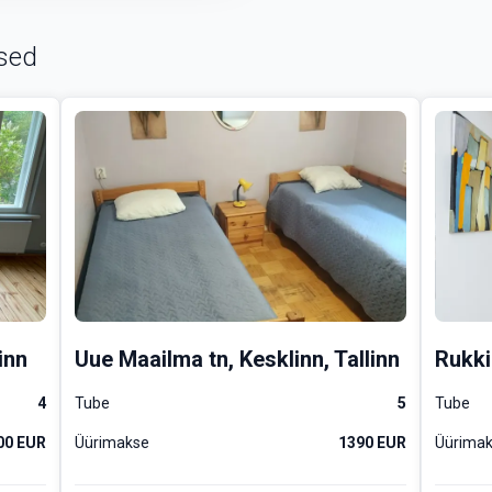
 kuu üür ette 1200€ ja lepin
sed
elt korruselt võib leida kak
 näiteks magamistoana kasut
ikaga, esiku ning suure pani
alettruumiga ning eraldi tu
raldiseisvat magamistuba.
ästi ka suurele perele.
 ja tehnika antakse üürniku
inn
Uue Maailma tn, Kesklinn, Tallinn
Rukki 
nikale ka nõudepesumasin.
4
Tube
5
Tube
at moodi - sooja annavad nii
00 EUR
Üürimakse
1390 EUR
Üürima
 ahi. Mugavuse lisamiseks on
oojendus.