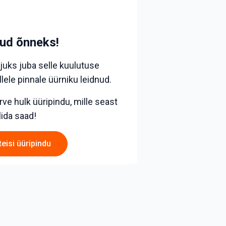
nud õnneks!
juks juba selle kuulutuse
lele pinnale üürniku leidnud.
ve hulk üüripindu, mille seast
lida saad!
teisi üüripindu