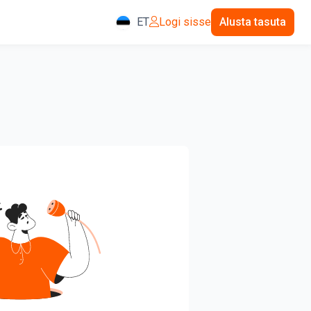
ET
Logi sisse
Alusta tasuta