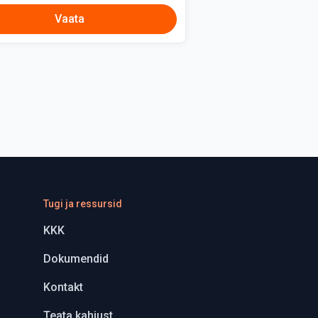
Vaata
Tugi ja ressursid
KKK
Dokumendid
Kontakt
Teata kahjust