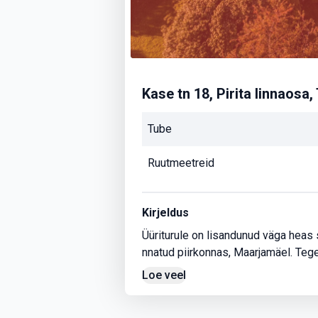
Kase tn 18, Pirita linnaosa, 
Tube
Ruutmeetreid
Kirjeldus
Üüriturule on lisandunud väga heas 
nnatud piirkonnas, Maarjamäel. Teg
privaatsel kinnistul asuva hoonega,
Loe veel
seest kui ka väljast läbinud põhjali