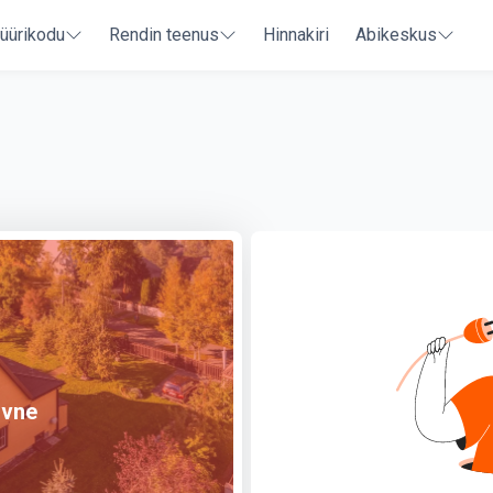
 üürikodu
Rendin teenus
Hinnakiri
Abikeskus
ivne