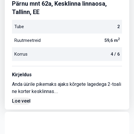
Pärnu mnt 62a, Kesklinna linnaosa,
Tallinn, EE
Tube
2
2
Ruutmeetreid
59,6
m
Korrus
4
/
6
Kirjeldus
Anda üürile pikemaks ajaks kõrgete lagedega 2-toali
ne korter kesklinnas.
Korteri aknad jäävad maja küljele ja hoovi poole.
Loe veel
Korter antakse üürile maakleri vahendusel, üürileping
u sõlmimisel tuleb tasuda esimese kuu üür 795 € ja
maakleritasu 795 € +km.