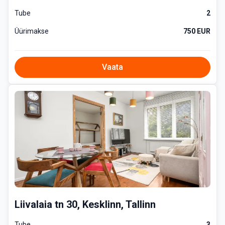
Tube
2
Üürimakse
750 EUR
Vaata
Liivalaia tn 30, Kesklinn, Tallinn
Tube
3