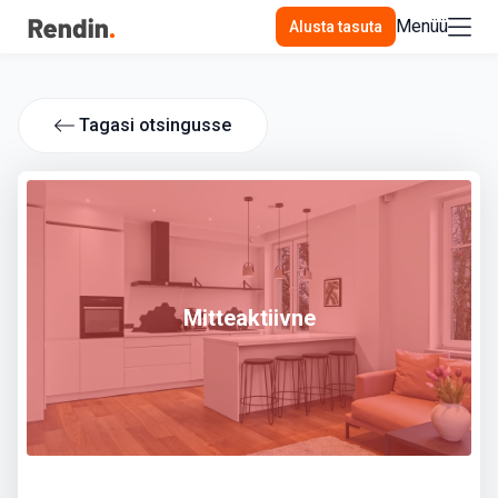
Menüü
Alusta tasuta
Tagasi otsingusse
Mitteaktiivne