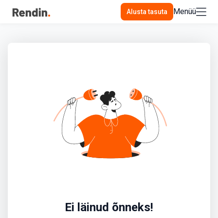
Menüü
Alusta tasuta
Ei läinud õnneks!