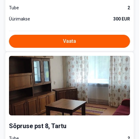
Tube
2
Üürimakse
300 EUR
Vaata
Sõpruse pst 8, Tartu
Tube
2