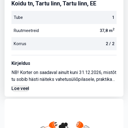
Koidu tn, Tartu linn, Tartu linn, EE
Tube
1
2
Ruutmeetreid
37,8
m
Korrus
2
/
2
Kirjeldus
NB! Korter on saadaval ainult kuni 31.12.2026, mistõt
tu sobib hästi näiteks vahetusüliõpilasele, praktikan
dile või inimesele, kes vajab ajutist elamispinda mõn
Loe veel
eks kuuks.
Lisaks olen ise Tartust eemal, seega korterit on rask
e füüsiliselt näitama tulla. Kui keegi on tõsiselt huvit
atud, siis peame leidma mingi paindliku lahenduse:)