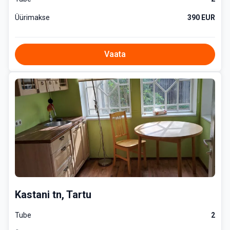
Üürimakse
390 EUR
Vaata
Kastani tn, Tartu
Tube
2