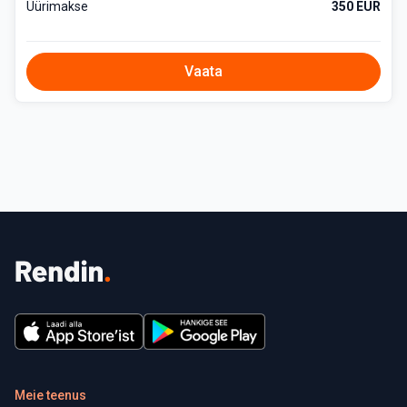
Üürimakse
350 EUR
Vaata
Meie teenus