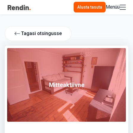
Menüü
Alusta tasuta
Tagasi otsingusse
Mitteaktiivne