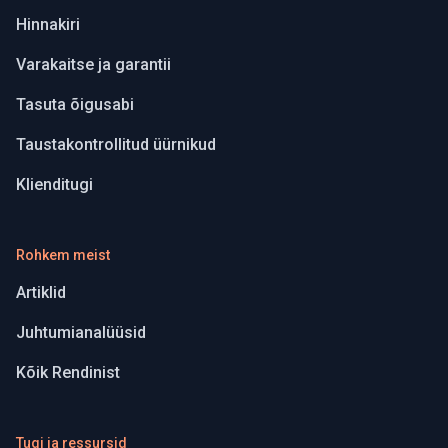
Hinnakiri
Varakaitse ja garantii
Tasuta õigusabi
Taustakontrollitud üürnikud
Klienditugi
Rohkem meist
Artiklid
Juhtumianalüüsid
Kõik Rendinist
Tugi ja ressursid