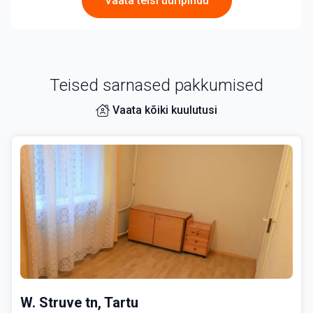
Vaata teisi üüripindu
lusel.
Üür 350€/kuus + kommunaalid (elekter, vesi, prügive
du, internet). Lepingu sõlmimisel tuleb tasuda esime
se kuu üür ning tagatisraha (ühe kuu üüri ulatuses).
Teised sarnased pakkumised
Vaata kõiki kuulutusi
W. Struve tn, Tartu