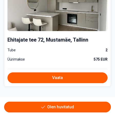
Ehitajate tee 72, Mustamäe, Tallinn
Tube
2
Üürimakse
575 EUR
Vaata
Olen huvitatud