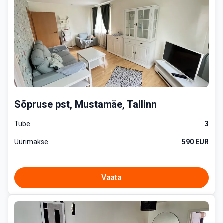
Sõpruse pst, Mustamäe, Tallinn
Tube
3
Üürimakse
590 EUR
Vaata