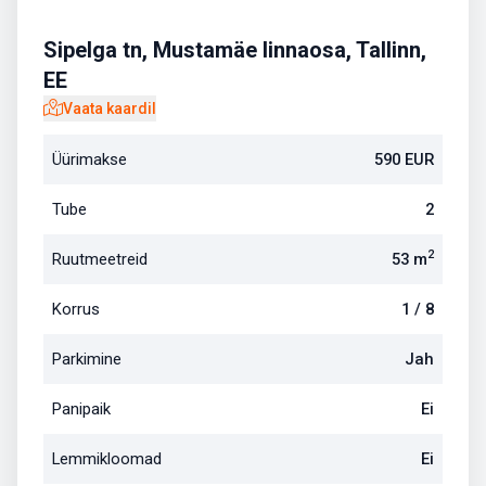
Item
1
Sipelga tn, Mustamäe linnaosa, Tallinn,
of
EE
13
Vaata kaardil
Üürimakse
590 EUR
Tube
2
2
Ruutmeetreid
53
m
Korrus
1
/
8
Parkimine
Jah
Panipaik
Ei
Lemmikloomad
Ei