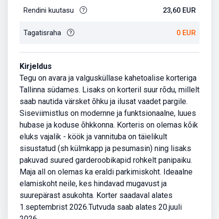
Rendini kuutasu
23,60 EUR
Tagatisraha
0 EUR
Kirjeldus
Tegu on avara ja valgusküllase kahetoalise korteriga
Tallinna südames. Lisaks on korteril suur rõdu, millelt
saab nautida värsket õhku ja ilusat vaadet pargile.
Siseviimistlus on modernne ja funktsionaalne, luues
hubase ja koduse õhkkonna. Korteris on olemas kõik
eluks vajalik - köök ja vannituba on täielikult
sisustatud (sh külmkapp ja pesumasin) ning lisaks
pakuvad suured garderoobikapid rohkelt panipaiku.
Maja all on olemas ka eraldi parkimiskoht. Ideaalne
elamiskoht neile, kes hindavad mugavust ja
suurepärast asukohta. Korter saadaval alates
1.septembrist 2026.Tutvuda saab alates 20.juuli
2026.