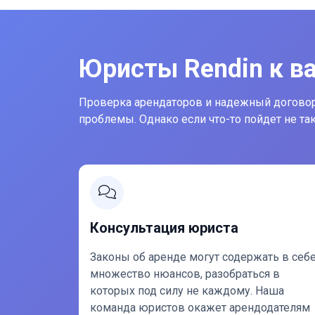
Юристы Rendin к в
Проверка арендаторов и надежный догово
проблемы. Однако если что-то пойдет не т
Консультация юриста
Законы об аренде могут содержать в себ
множество нюансов, разобраться в
которых под силу не каждому. Наша
команда юристов окажет арендодателям