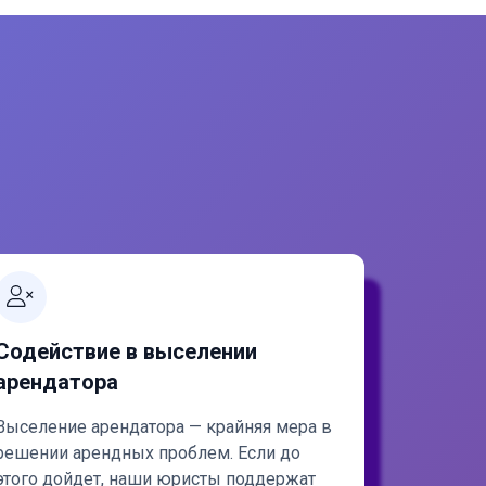
Содействие в выселении
арендатора
Выселение арендатора — крайняя мера в
решении арендных проблем. Если до
этого дойдет, наши юристы поддержат