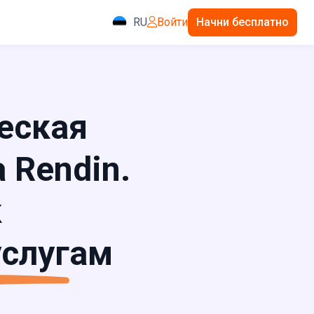
RU
Войти
Начни бесплатно
еская
 Rendin.
к
слугам