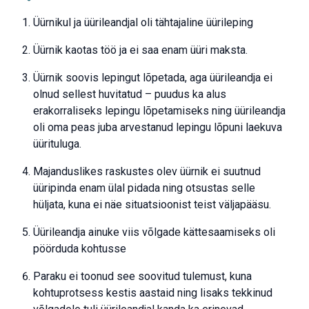
Üürnikul ja üürileandjal oli tähtajaline üürileping
Üürnik kaotas töö ja ei saa enam üüri maksta.
Üürnik soovis lepingut lõpetada, aga üürileandja ei
olnud sellest huvitatud – puudus ka alus
erakorraliseks lepingu lõpetamiseks ning üürileandja
oli oma peas juba arvestanud lepingu lõpuni laekuva
üürituluga.
Majanduslikes raskustes olev üürnik ei suutnud
üüripinda enam ülal pidada ning otsustas selle
hüljata, kuna ei näe situatsioonist teist väljapääsu.
Üürileandja ainuke viis võlgade kättesaamiseks oli
pöörduda kohtusse
Paraku ei toonud see soovitud tulemust, kuna
kohtuprotsess kestis aastaid ning lisaks tekkinud