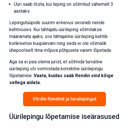
Üüri saab tõsta, kui leping on sõlmitud vähemalt 3
aastaks
Lepingutüüpide suurim erinevus seisneb nende
kehtivuses. Kui tähtajatu üürileping sõlmitakse
määramata ajaks, siis tähtajaline üürileping kehtib
konkreetse kuupäevani ning seda ei ole võimalik
ühepoolselt ilma mõjuva põhjuseta varem lõpetada.
Aga sa ei pea olema jurist, et sõlmida turvaline
üürileping või vormistada korrektne üürilepingu
lõpetamine.
Vaata, kuidas saab Rendin sind kõige
sellega aidata.
Võrdle Rendinit ja tavalepingut
Üürilepingu lõpetamise iseärasused