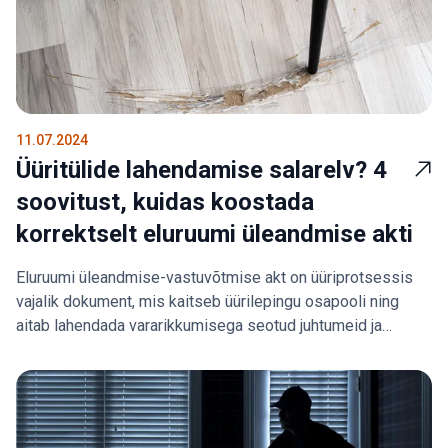
11.07.2024
Üüritülide lahendamise salarelv? 4
soovitust, kuidas koostada
korrektselt eluruumi üleandmise akti
Eluruumi üleandmise-vastuvõtmise akt on üüriprotsessis
vajalik dokument, mis kaitseb üürilepingu osapooli ning
aitab lahendada vararikkumisega seotud juhtumeid ja
erimeelsusi. Rendini õigusjuht Lia Siht annab nõu, mida
selle koostamisel silmas pidada.