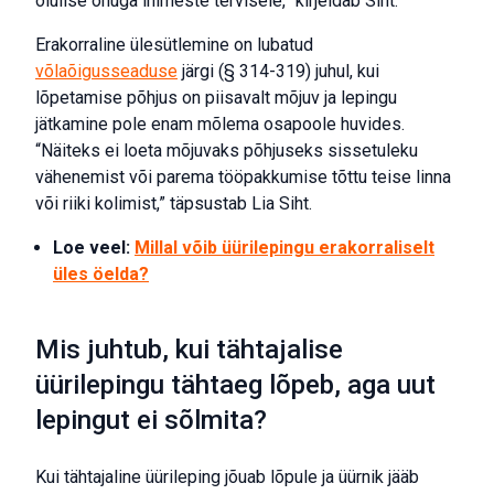
olulise ohuga inimeste tervisele,” kirjeldab Siht.
Erakorraline ülesütlemine on lubatud
võlaõigusseaduse
järgi (§ 314-319) juhul, kui
lõpetamise põhjus on piisavalt mõjuv ja lepingu
jätkamine pole enam mõlema osapoole huvides.
“Näiteks ei loeta mõjuvaks põhjuseks sissetuleku
vähenemist või parema tööpakkumise tõttu teise linna
või riiki kolimist,” täpsustab Lia Siht.
Loe veel:
Millal võib üürilepingu erakorraliselt
üles öelda?
Mis juhtub, kui tähtajalise
üürilepingu tähtaeg lõpeb, aga uut
lepingut ei sõlmita?
Kui tähtajaline üürileping jõuab lõpule ja üürnik jääb