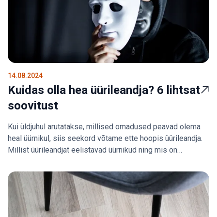
14.08.2024
Kuidas olla hea üürileandja? 6 lihtsat
soovitust
Kui üldjuhul arutatakse, millised omadused peavad olema
heal üürnikul, siis seekord võtame ette hoopis üürileandja.
Millist üürileandjat eelistavad üürnikud ning mis on
pikaajalise üürisuhte saladus?