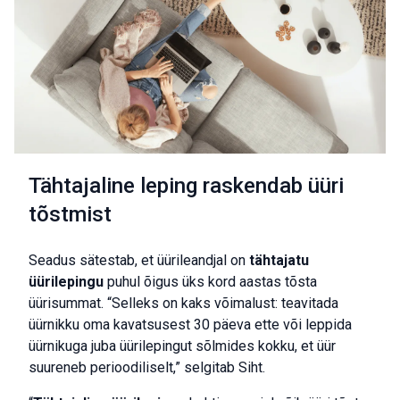
Tähtajaline leping raskendab üüri
tõstmist
Seadus sätestab, et üürileandjal on
tähtajatu
üürilepingu
puhul õigus üks kord aastas tõsta
üürisummat. “Selleks on kaks võimalust: teavitada
üürnikku oma kavatsusest 30 päeva ette või leppida
üürnikuga juba üürilepingut sõlmides kokku, et üür
suureneb perioodiliselt,” selgitab Siht.