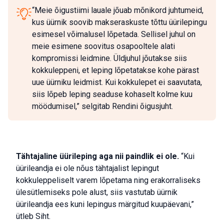
“Meie õigustiimi lauale jõuab mõnikord juhtumeid,
kus üürnik soovib makseraskuste tõttu üürilepingu
esimesel võimalusel lõpetada. Sellisel juhul on
meie esimene soovitus osapooltele alati
kompromissi leidmine. Üldjuhul jõutakse siis
kokkuleppeni, et leping lõpetatakse kohe pärast
uue üürniku leidmist. Kui kokkulepet ei saavutata,
siis lõpeb leping seaduse kohaselt kolme kuu
möödumisel,” selgitab Rendini õigusjuht.
Tähtajaline üürileping aga nii paindlik ei ole.
“Kui
üürileandja ei ole nõus tähtajalist lepingut
kokkuleppeliselt varem lõpetama ning erakorraliseks
ülesütlemiseks pole alust, siis vastutab üürnik
üürileandja ees kuni lepingus märgitud kuupäevani,”
ütleb Siht.