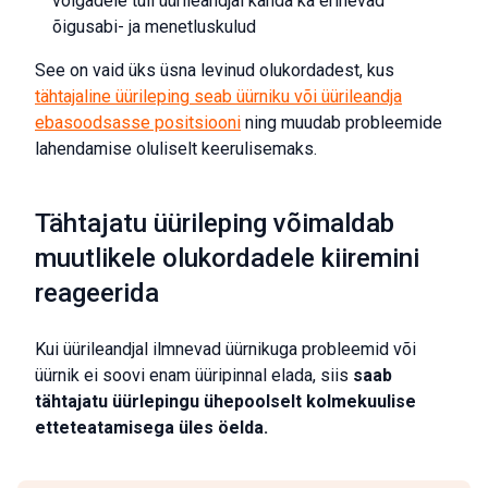
võlgadele tuli üürileandjal kanda ka erinevad
õigusabi- ja menetluskulud
See on vaid üks üsna levinud olukordadest, kus
tähtajaline üürileping seab üürniku või üürileandja
ebasoodsasse positsiooni
ning muudab probleemide
lahendamise oluliselt keerulisemaks.
Tähtajatu üürileping võimaldab
muutlikele olukordadele kiiremini
reageerida
Kui üürileandjal ilmnevad üürnikuga probleemid või
üürnik ei soovi enam üüripinnal elada, siis
saab
tähtajatu üürlepingu ühepoolselt kolmekuulise
etteteatamisega üles öelda.