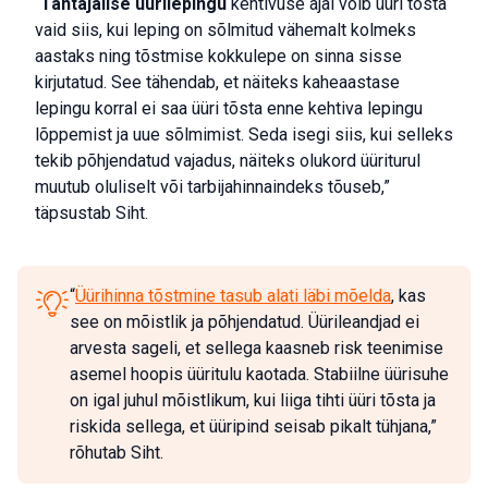
“
Tähtajalise üürilepingu
kehtivuse ajal võib üüri tõsta
vaid siis, kui leping on sõlmitud vähemalt kolmeks
aastaks ning tõstmise kokkulepe on sinna sisse
kirjutatud.
See tähendab, et näiteks kaheaastase
lepingu korral ei saa üüri tõsta enne kehtiva lepingu
lõppemist ja uue sõlmimist. Seda isegi siis, kui selleks
tekib põhjendatud vajadus, näiteks olukord üüriturul
muutub oluliselt või tarbijahinnaindeks tõuseb,”
täpsustab Siht.
“
Üürihinna tõstmine tasub alati läbi mõelda
, kas
see on mõistlik ja põhjendatud. Üürileandjad ei
arvesta sageli, et sellega kaasneb risk teenimise
asemel hoopis üüritulu kaotada. Stabiilne üürisuhe
on igal juhul mõistlikum, kui liiga tihti üüri tõsta ja
riskida sellega, et üüripind seisab pikalt tühjana,”
rõhutab Siht.