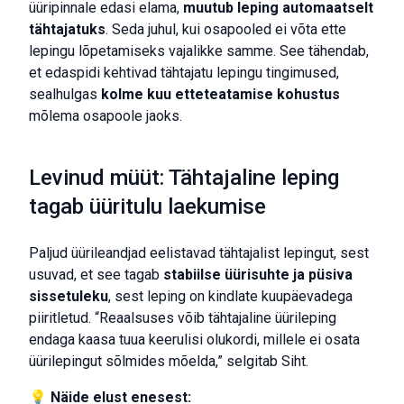
üüripinnale edasi elama,
muutub leping automaatselt
tähtajatuks
. Seda juhul, kui osapooled ei võta ette
lepingu lõpetamiseks vajalikke samme. See tähendab,
et edaspidi kehtivad tähtajatu lepingu tingimused,
sealhulgas
kolme kuu etteteatamise kohustus
mõlema osapoole jaoks.
Levinud müüt: Tähtajaline leping
tagab üüritulu laekumise
Paljud üürileandjad eelistavad tähtajalist lepingut, sest
usuvad, et see tagab
stabiilse üürisuhte ja püsiva
sissetuleku
, sest leping on kindlate kuupäevadega
piiritletud. “Reaalsuses võib tähtajaline üürileping
endaga kaasa tuua keerulisi olukordi, millele ei osata
üürilepingut sõlmides mõelda,” selgitab Siht.
💡
Näide elust enesest: