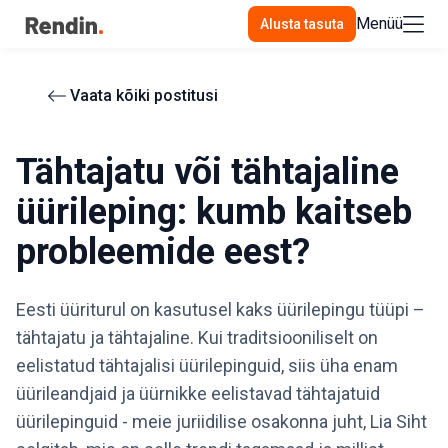
Menüü
Alusta tasuta
Vaata kõiki postitusi
Tähtajatu või tähtajaline
üürileping: kumb kaitseb
probleemide eest?
Eesti üüriturul on kasutusel kaks üürilepingu tüüpi –
tähtajatu ja tähtajaline. Kui traditsiooniliselt on
eelistatud tähtajalisi üürilepinguid, siis üha enam
üürileandjaid ja üürnikke eelistavad tähtajatuid
üürilepinguid - meie juriidilise osakonna juht, Lia Siht