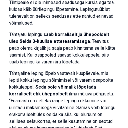
Tihtipeale ei ole inimesed seadusega kursis ega tea,
kuidas käib üürilepingu lõpetamine. Lepingutüübist
tulenevalt on selleks seaduses ette nähtud erinevad
võimalused:
Tähtajatu lepingu
saab korraliselt ja ühepoolselt
üles öelda 3-kuulise etteteatamisega
. Teavitus
peab olema kirjalik ja saaja peab kinnitama selle kätte
saamist. Kui osapooled saavad kokkuleppele, siis
saab lepingu ka varem ära lõpetada.
Tähtajaline leping lõpeb vastavalt kuupäevale, mis
lepiti kokku lepingu sõlmimisel või varem osapoolte
kokkuleppel.
Seda pole võimalik lõpetada
korraliselt ehk ühepoolselt
ilma mõjuva põhjuseta.
“Enamasti on selleks range lepingu rikkumine või
üüritasu maksmisega viivitamine. Samas võib lepingu
erakorraliselt üles öelda ka siis, kui eluruum on
sellises seisukorras, et selle kasutamine on seotud