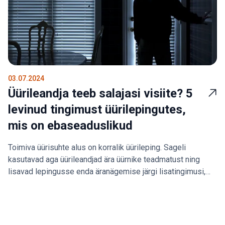
03.07.2024
Üürileandja teeb salajasi visiite? 5
levinud tingimust üürilepingutes,
mis on ebaseaduslikud
Toimiva üürisuhte alus on korralik üürileping. Sageli
kasutavad aga üürileandjad ära üürnike teadmatust ning
lisavad lepingusse enda äranägemise järgi lisatingimusi,
mis ei ole õiguspärased. Rendini õigusjuht Lia Siht teeb
ülevaate ebaseaduslikest punktidest, mida võib leida
paljudest üürilepingutest.