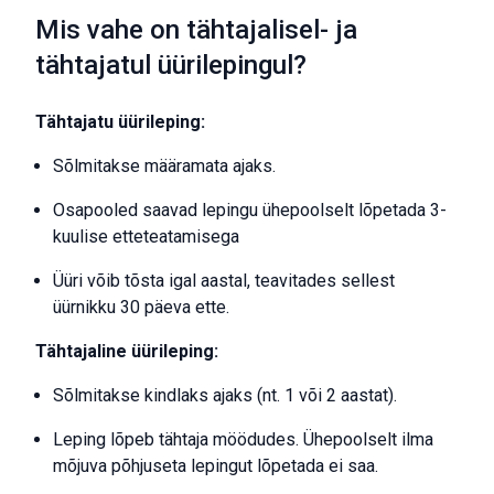
Mis vahe on tähtajalisel- ja
tähtajatul üürilepingul?
Tähtajatu üürileping:
Sõlmitakse määramata ajaks.
Osapooled saavad lepingu ühepoolselt lõpetada 3-
kuulise etteteatamisega
Üüri võib tõsta igal aastal, teavitades sellest
üürnikku 30 päeva ette.
Tähtajaline üürileping:
Sõlmitakse kindlaks ajaks (nt. 1 või 2 aastat).
Leping lõpeb tähtaja möödudes. Ühepoolselt ilma
mõjuva põhjuseta lepingut lõpetada ei saa.