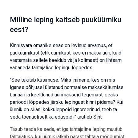
Milline leping kaitseb puuküürniku
eest?
Kinnisvara omanike seas on levinud arvamus, et
puuküürnikust (ehk üürnikust, kes ei maksa üüri, kuid
vaatamata sellele keeldub välja kolimast) on lihtsam
vabaneda tähtajalise lepingu lõppedes.
“See tekitab küsimuse. Miks inimene, kes on mis
iganes põhjusel ületanud normaalse maksekäitumise
barjääri ja keeldunud üürimakseid tegemast, peaks
perioodi lõppedes järsku lepingust kinni pidama? Kui
üürnik on siiani kokkuleppeid ignoreerinud, teeb ta
seda tõenäoliselt ka edaspidi,” arutleb Siht.
Tasub teada ka seda, et iga tähtajaline leping muutub
tähtajatuks, kui üürnik jätkab pärast tähtaja möödumist