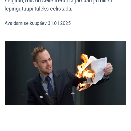
selgitab, mis on selle trendi tagamaad ja millist
lepingutüüpi tuleks eelistada.
Avaldamise kuupäev 31.01.2025