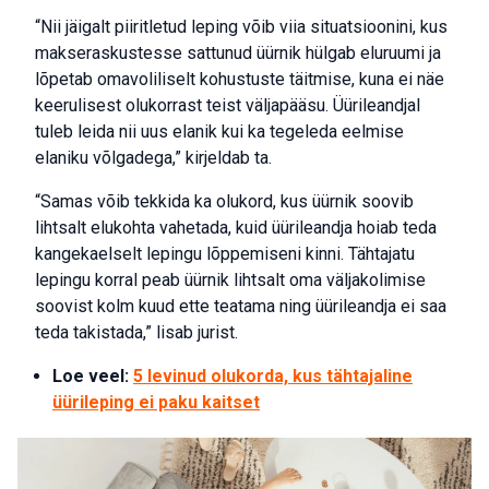
“Nii jäigalt piiritletud leping võib viia situatsioonini, kus
makseraskustesse sattunud üürnik hülgab eluruumi ja
lõpetab omavoliliselt kohustuste täitmise, kuna ei näe
keerulisest olukorrast teist väljapääsu. Üürileandjal
tuleb leida nii uus elanik kui ka tegeleda eelmise
elaniku võlgadega,” kirjeldab ta.
“Samas võib tekkida ka olukord, kus üürnik soovib
lihtsalt elukohta vahetada, kuid üürileandja hoiab teda
kangekaelselt lepingu lõppemiseni kinni. Tähtajatu
lepingu korral peab üürnik lihtsalt oma väljakolimise
soovist kolm kuud ette teatama ning üürileandja ei saa
teda takistada,” lisab jurist.
Loe veel:
5 levinud olukorda, kus tähtajaline
üürileping ei paku kaitset