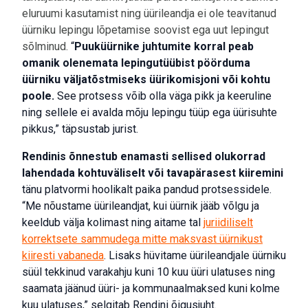
eluruumi kasutamist ning üürileandja ei ole teavitanud
üürniku lepingu lõpetamise soovist ega uut lepingut
sõlminud.
“
Puuküürnike juhtumite korral peab
omanik olenemata lepingutüübist pöörduma
üürniku väljatõstmiseks üürikomisjoni või kohtu
poole.
See protsess võib olla väga pikk ja keeruline
ning sellele ei avalda mõju lepingu tüüp ega üürisuhte
pikkus,” täpsustab jurist.
Rendinis õnnestub enamasti sellised olukorrad
lahendada kohtuväliselt või tavapärasest kiiremini
tänu platvormi hoolikalt paika pandud protsessidele.
“Me nõustame üürileandjat, kui üürnik jääb võlgu ja
keeldub välja kolimast ning aitame tal
juriidiliselt
korrektsete sammudega mitte maksvast üürnikust
kiiresti vabaneda
. Lisaks hüvitame üürileandjale üürniku
süül tekkinud varakahju kuni 10 kuu üüri ulatuses ning
saamata jäänud üüri- ja kommunaalmaksed kuni kolme
kuu ulatuses,” selgitab Rendini õigusjuht.