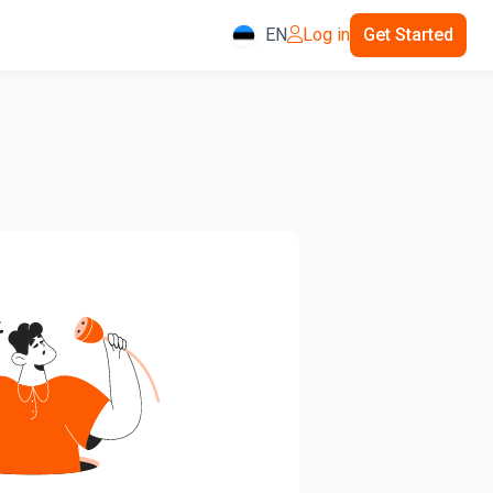
EN
Log in
Get Started