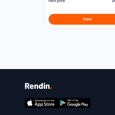
Rent price
3
KOMMUNAALKULUD
• Suvel ca 100 € + elekter vastavalt
View
• Talvel ca 130 € + elekter vastaval
Kommunaalarvetega on võimalik tut
ral e-maili teel.
PARKIMINE JA PANIPAIK
Parkimine toimub maja sisehoovis va
Korteri juurde kuulub ka suur ja korra
ASUKOHT
Korter asub suurepärases kohas Raua
a ja Kadrioru piiril. Tegemist on va
seb kiirelt nii kesklinna melu kui k
gusel asuvad mitmed kohvikud ja res
gapäevased teenused.
Lähedal on populaarsed spordiklub