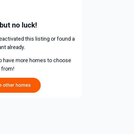
 but no luck!
activated this listing or found a
nt already.
 do have more homes to choose
from!
e other homes