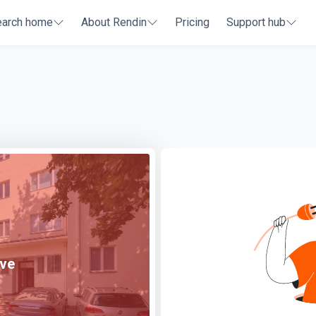
earch home
About Rendin
Pricing
Support hub
ive