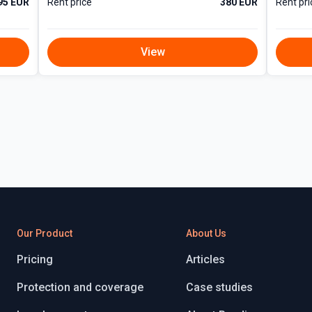
95 EUR
Rent price
380 EUR
Rent pri
 tarbimisele
View
t tarbimisele
vuda kohapeal või soovi kor
balt valitud kohtadel.
lik panipaik.
 tänaval, Tallinna südalinn
ikse kõrvaltänavaga, kust pää
Our Product
About Us
a rohelusse. Jalutuskäigu kau
toranid, spordiklubid ning i
Pricing
Articles
Protection and coverage
Case studies
id nagu MyFitness Rävala, R