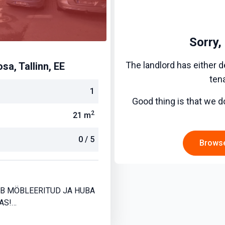
Sorry,
The landlord has either de
sa, Tallinn, EE
tena
1
Good thing is that we
2
21
m
0
/
5
Brows
AB MÖBLEERITUD JA HUBA
AS!