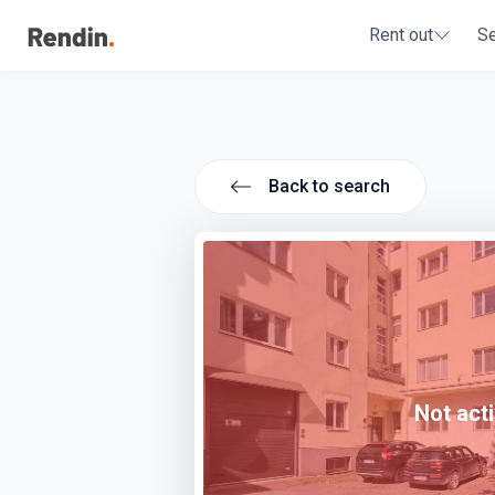
Rent out
S
Back to search
Not act