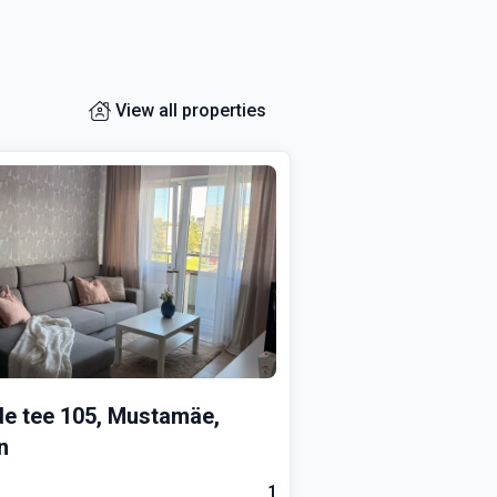
View all properties
lde tee 105, Mustamäe,
n
1