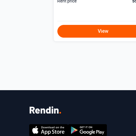
Rent price
5
View