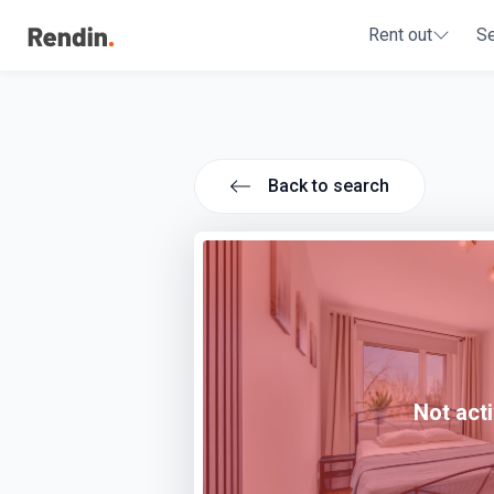
Rent out
S
Back to search
Not act