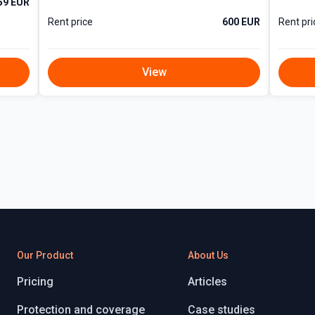
59 EUR
Rent price
600 EUR
Rent pri
View
Our Product
About Us
Pricing
Articles
Protection and coverage
Case studies