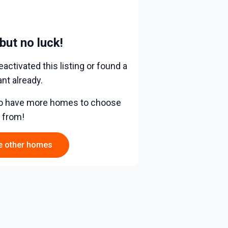
 but no luck!
activated this listing or found a
nt already.
 do have more homes to choose
from!
e other homes