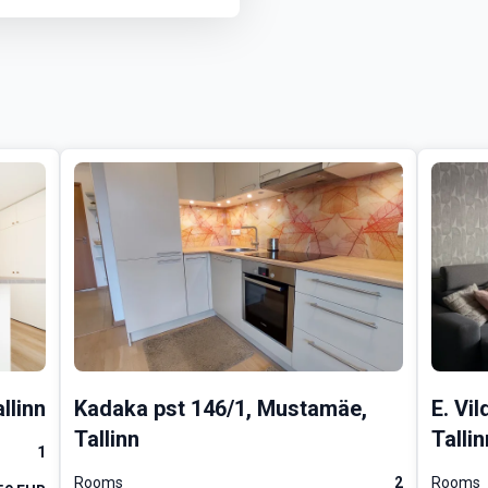
 Tal Tech, toidupoed, kohvik
el. Suvisel ajal saate murev
t peaks muretsema liiklusmüra
Leiburi värske leiva lõhna. K
ua ka kirjutuslaud.
l tasemel. Talvisel perioodi
sel perioodil 90- eur/kuu, sõ
ja kütmisest. Temperatuuri sa
ga.
, aga parkida saab tasuta ma
llinn
Kadaka pst 146/1, Mustamäe,
E. Vi
 minna.
Tallinn
Tallin
1
Rooms
2
Rooms