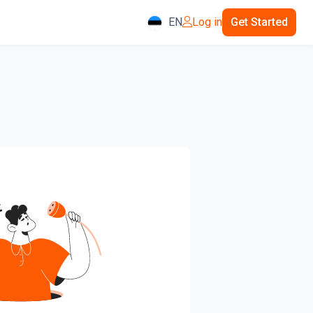
EN
Log in
Get Started