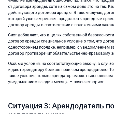
«Многие арендодатели ошибочно полагают, что продаж
от договора аренды, хотя на самом деле это не так. К
действующего договора аренды. В таком случае, дого
который уже сам решает, продолжать арендные прав
договор аренды в соответствии с положениями закона
Сихт добавляет, что в целях собственной безопаснос
договор аренды специальное условие о том, что дого
одностороннем порядке, например, с уведомлением за
договор противоречит обязательственно-правовому за
Особые условия, не соответствующие закону, в случа
и дают арендатору больше прав чем арендодателю. То
такое условие, только арендатор сможет воспользоват
уведомлением за один месяц», — поясняет юрист.
Ситуация 3: Арендодатель п