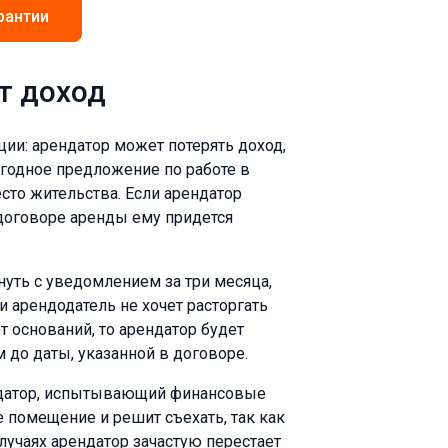
рантии
т доход
ии: арендатор может потерять доход,
ыгодное предложение по работе в
есто жительства. Если арендатор
 договоре аренды ему придется
уть с уведомлением за три месяца,
 арендодатель не хочет расторгать
т оснований, то арендатор будет
 до даты, указанной в договоре.
ендатор, испытывающий финансовые
 помещение и решит съехать, так как
случаях арендатор зачастую перестает