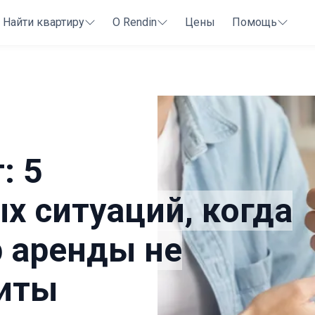
Найти квартиру
О Rendin
Цены
Помощь
: 5
х ситуаций, когда
 аренды не
щиты