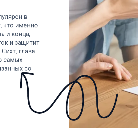
пулярен в
, что именно
а и конца,
ок и защитит
Сихт, глава
о самых
язанных со