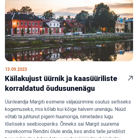
13.09.2023
Käilakujust üürnik ja kaasüüriliste
korraldatud õudusunenägu
Üürileandja Margiti esimene väljaüürimine osutus selliseks
kogemuseks, mis kõlab kui kõige halvem unenägu. Nüüd
võtab ta juhtunut pigem huumoriga, nimetades lugu
tõeliseks seebiooperiks. Õnneks sai Margit suurema
murekoorma Rendini õlule anda, kes andis talle juriidilist