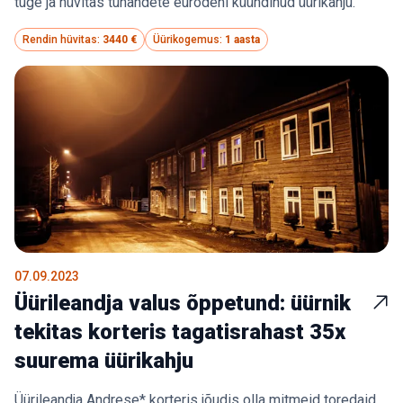
tuge ja hüvitas tuhandete eurodeni küündinud üürikahju.
Rendin hüvitas:
3440 €
Üürikogemus:
1 aasta
07.09.2023
Üürileandja valus õppetund: üürnik
tekitas korteris tagatisrahast 35x
suurema üürikahju
Üürileandja Andrese* korteris jõudis olla mitmeid toredaid