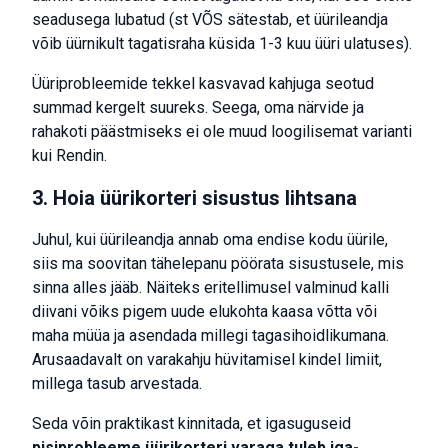
seadusega lubatud (st VÕS sätestab, et üürileandja
võib üürnikult tagatisraha küsida 1-3 kuu üüri ulatuses).
Üüriprobleemide tekkel kasvavad kahjuga seotud
summad kergelt suureks. Seega, oma närvide ja
rahakoti päästmiseks ei ole muud loogilisemat varianti
kui Rendin.
3. Hoia üürikorteri sisustus lihtsana
Juhul, kui üürileandja annab oma endise kodu üürile,
siis ma soovitan tähelepanu pöörata sisustusele, mis
sinna alles jääb. Näiteks eritellimusel valminud kalli
diivani võiks pigem uude elukohta kaasa võtta või
maha müüa ja asendada millegi tagasihoidlikumana.
Arusaadavalt on varakahju hüvitamisel kindel limiit,
millega tasub arvestada.
Seda võin praktikast kinnitada, et igasuguseid
pisiprobleeme üürikorteri varaga tuleb iga-