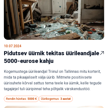
10.07.2024
Pidutsev üürnik tekitas üürileandjale
5000-eurose kahju
Kogemustega üürileandjal Triinul on Tallinnas mitu korterit,
mida ta pikaajaliselt välja üürib. Mitmete positiivsete
üürisuhete kõrval sattus tema teele ka üürnik, kelle tegude
tagajärjel tuli üüripinnal teha põhjalik värskendustöö.
Rendin hüvitas:
5000 €
Üürikogemus:
3 aastat