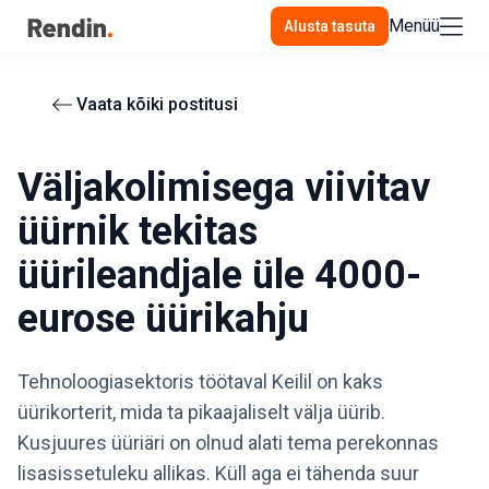
Menüü
Alusta tasuta
Vaata kõiki postitusi
Väljakolimisega viivitav
üürnik tekitas
üürileandjale üle 4000-
eurose üürikahju
Tehnoloogiasektoris töötaval Keilil on kaks
üürikorterit, mida ta pikaajaliselt välja üürib.
Kusjuures üüriäri on olnud alati tema perekonnas
lisasissetuleku allikas. Küll aga ei tähenda suur