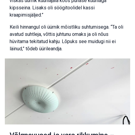
viskas üürnik küünlajala koos punase küünlaga
kipsseina. Lisaks oli söögitoolidel kassi
kraapimisjäljed.”
Keili hinnangul oli üürnik mõistliku suhtumisega. “Ta oli
avatud suhtleja, võttis juhtunu omaks ja oli nõus
hüvitama tekitatud kahju. Lõpuks see muidugi nii ei
läinud,” tõdeb üürileandja.