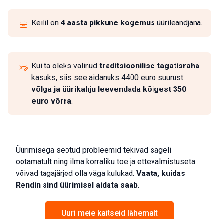
Keilil on
4 aasta pikkune kogemus
üürileandjana.
Kui ta oleks valinud
traditsioonilise tagatisraha
kasuks, siis see aidanuks 4400 euro suurust
võlga ja üürikahju leevendada kõigest 350
euro võrra
.
Üürimisega seotud probleemid tekivad sageli
ootamatult ning ilma korraliku toe ja ettevalmistuseta
võivad tagajärjed olla väga kulukad.
Vaata, kuidas
Rendin
sind üürimisel aidata saab
.
Uuri meie kaitseid lähemalt