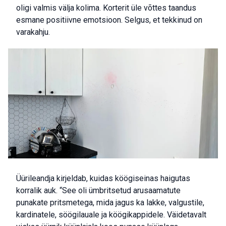
oligi valmis välja kolima. Korterit üle võttes taandus
esmane positiivne emotsioon. Selgus, et tekkinud on
varakahju.
Üürileandja kirjeldab, kuidas köögiseinas haigutas
korralik auk. “See oli ümbritsetud arusaamatute
punakate pritsmetega, mida jagus ka lakke, valgustile,
kardinatele, söögilauale ja köögikappidele. Väidetavalt