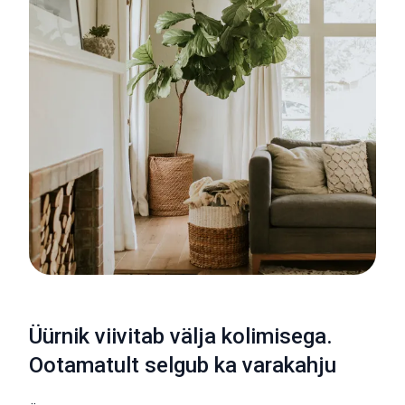
Üürnik viivitab välja kolimisega.
Ootamatult selgub ka varakahju