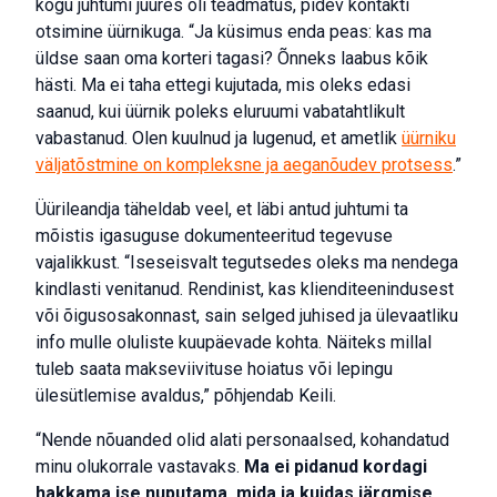
kogu juhtumi juures oli teadmatus, pidev kontakti
otsimine üürnikuga. “Ja küsimus enda peas: kas ma
üldse saan oma korteri tagasi? Õnneks laabus kõik
hästi. Ma ei taha ettegi kujutada, mis oleks edasi
saanud, kui üürnik poleks eluruumi vabatahtlikult
vabastanud. Olen kuulnud ja lugenud, et ametlik
üürniku
väljatõstmine on kompleksne ja aeganõudev protsess
.”
Üürileandja täheldab veel, et läbi antud juhtumi ta
mõistis igasuguse dokumenteeritud tegevuse
vajalikkust. “Iseseisvalt tegutsedes oleks ma nendega
kindlasti venitanud. Rendinist, kas klienditeenindusest
või õigusosakonnast, sain selged juhised ja ülevaatliku
info mulle oluliste kuupäevade kohta. Näiteks millal
tuleb saata makseviivituse hoiatus või lepingu
ülesütlemise avaldus,” põhjendab Keili.
“Nende nõuanded olid alati personaalsed, kohandatud
minu olukorrale vastavaks.
Ma ei pidanud kordagi
hakkama ise nuputama, mida ja kuidas järgmise