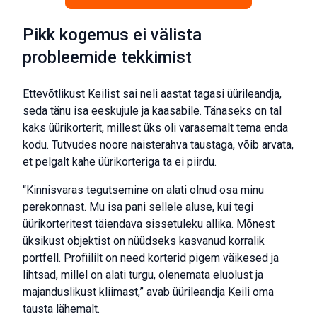
Pikk kogemus ei välista
probleemide tekkimist
Ettevõtlikust Keilist sai neli aastat tagasi üürileandja,
seda tänu isa eeskujule ja kaasabile. Tänaseks on tal
kaks üürikorterit, millest üks oli varasemalt tema enda
kodu. Tutvudes noore naisterahva taustaga, võib arvata,
et pelgalt kahe üürikorteriga ta ei piirdu.
“Kinnisvaras tegutsemine on alati olnud osa minu
perekonnast. Mu isa pani sellele aluse, kui tegi
üürikorteritest täiendava sissetuleku allika. Mõnest
üksikust objektist on nüüdseks kasvanud korralik
portfell. Profiililt on need korterid pigem väikesed ja
lihtsad, millel on alati turgu, olenemata eluolust ja
majanduslikust kliimast,” avab üürileandja Keili oma
tausta lähemalt.