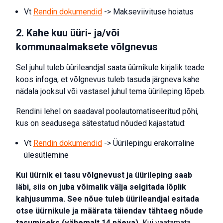
Vt
Rendin dokumendid
-> Makseviivituse hoiatus
2. Kahe kuu üüri- ja/või
kommunaalmaksete võlgnevus
Sel juhul tuleb üürileandjal saata üürnikule kirjalik teade
koos infoga, et võlgnevus tuleb tasuda järgneva kahe
nädala jooksul või vastasel juhul tema üürileping lõpeb.
Rendini lehel on saadaval poolautomatiseeritud põhi,
kus on seadusega sätestatud nõuded kajastatud:
Vt
Rendin dokumendid
-> Üürilepingu erakorraline
ülesütlemine
Kui üürnik ei tasu võlgnevust ja üürileping saab
läbi, siis on juba võimalik välja selgitada lõplik
kahjusumma. See nõue tuleb üürileandjal esitada
otse üürnikule ja määrata täiendav tähtaeg nõude
tasumiseks (vähemalt 14 päeva).
Kui vaatamata