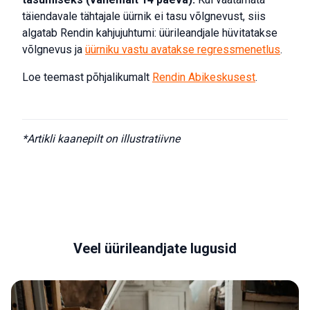
täiendavale tähtajale üürnik ei tasu võlgnevust, siis
algatab Rendin kahjujuhtumi: üürileandjale hüvitatakse
võlgnevus ja
üürniku vastu avatakse regressmenetlus
.
Loe teemast põhjalikumalt
Rendin Abikeskusest
.
*Artikli kaanepilt on illustratiivne
Veel üürileandjate lugusid