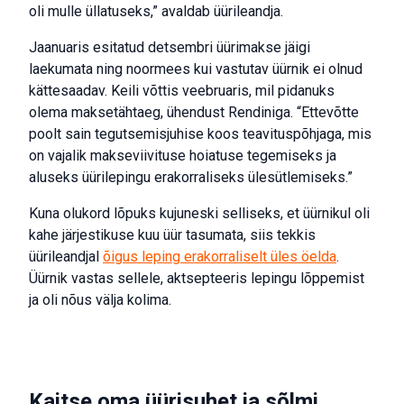
oli mulle üllatuseks,” avaldab üürileandja.
Jaanuaris esitatud detsembri üürimakse jäigi
laekumata ning noormees kui vastutav üürnik ei olnud
kättesaadav. Keili võttis veebruaris, mil pidanuks
olema maksetähtaeg, ühendust Rendiniga. “Ettevõtte
poolt sain tegutsemisjuhise koos teavituspõhjaga, mis
on vajalik makseviivituse hoiatuse tegemiseks ja
aluseks üürilepingu erakorraliseks ülesütlemiseks.”
Kuna olukord lõpuks kujuneski selliseks, et üürnikul oli
kahe järjestikuse kuu üür tasumata, siis tekkis
üürileandjal
õigus leping erakorraliselt üles öelda
.
Üürnik vastas sellele, aktsepteeris lepingu lõppemist
ja oli nõus välja kolima.
Kaitse oma üürisuhet ja sõlmi