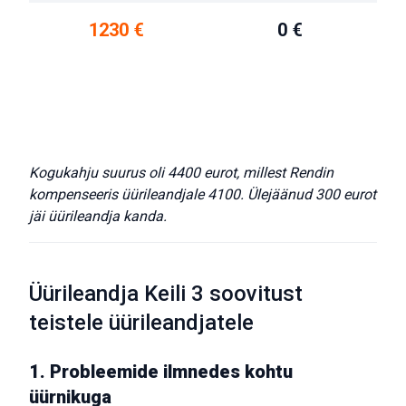
1230 €
0 €
Kogukahju suurus oli 4400 eurot, millest Rendin
kompenseeris üürileandjale 4100. Ülejäänud 300 eurot
jäi üürileandja kanda.
Üürileandja Keili 3 soovitust
teistele üürileandjatele
1. Probleemide ilmnedes kohtu
üürnikuga