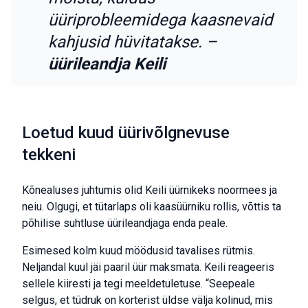
üüriprobleemidega kaasnevaid
kahjusid hüvitatakse. –
üürileandja Keili
Loetud kuud üürivõlgnevuse
tekkeni
Kõnealuses juhtumis olid Keili üürnikeks noormees ja
neiu. Olgugi, et tütarlaps oli kaasüürniku rollis, võttis ta
põhilise suhtluse üürileandjaga enda peale.
Esimesed kolm kuud möödusid tavalises rütmis.
Neljandal kuul jäi paaril üür maksmata. Keili reageeris
sellele kiiresti ja tegi meeldetuletuse. “Seepeale
selgus, et tüdruk on korterist üldse välja kolinud, mis