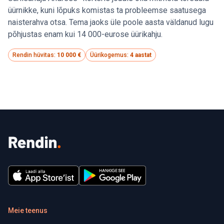
üürnikke, kuni lõpuks komistas ta probleemse saatusega
naisterahva otsa. Tema jaoks üle poole aasta väldanud lugu
põhjustas enam kui 14 000-eurose üürikahju.
Rendin hüvitas:
10 000 €
Üürikogemus:
4 aastat
Meie teenus