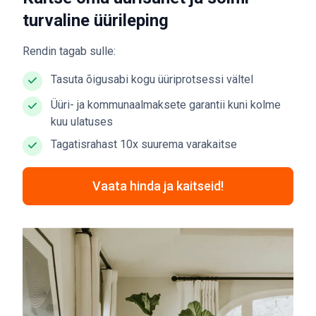
turvaline üürileping
Rendin tagab sulle:
Tasuta õigusabi kogu üüriprotsessi vältel
Üüri- ja kommunaalmaksete garantii kuni kolme
kuu ulatuses
Tagatisrahast 10x suurema varakaitse
Vaata hinda ja kaitseid!