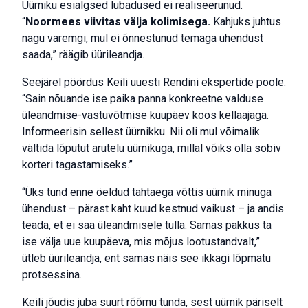
Üürniku esialgsed lubadused ei realiseerunud.
“
Noormees viivitas välja kolimisega.
Kahjuks juhtus
nagu varemgi, mul ei õnnestunud temaga ühendust
saada,” räägib üürileandja.
Seejärel pöördus Keili uuesti Rendini ekspertide poole.
“Sain nõuande ise paika panna konkreetne valduse
üleandmise-vastuvõtmise kuupäev koos kellaajaga.
Informeerisin sellest üürnikku. Nii oli mul võimalik
vältida lõputut arutelu üürnikuga, millal võiks olla sobiv
korteri tagastamiseks.”
“Üks tund enne öeldud tähtaega võttis üürnik minuga
ühendust – pärast kaht kuud kestnud vaikust – ja andis
teada, et ei saa üleandmisele tulla. Samas pakkus ta
ise välja uue kuupäeva, mis mõjus lootustandvalt,”
ütleb üürileandja, ent samas näis see ikkagi lõpmatu
protsessina.
Keili jõudis juba suurt rõõmu tunda, sest üürnik päriselt