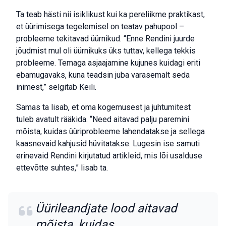
Ta teab hästi nii isiklikust kui ka pereliikme praktikast,
et üürimisega tegelemisel on teatav pahupool –
probleeme tekitavad üürnikud. “Enne Rendini juurde
jõudmist mul oli üürnikuks üks tuttav, kellega tekkis
probleeme. Temaga asjaajamine kujunes kuidagi eriti
ebamugavaks, kuna teadsin juba varasemalt seda
inimest,” selgitab Keili.
Samas ta lisab, et oma kogemusest ja juhtumitest
tuleb avatult rääkida. “Need aitavad palju paremini
mõista, kuidas üüriprobleeme lahendatakse ja sellega
kaasnevaid kahjusid hüvitatakse. Lugesin ise samuti
erinevaid Rendini kirjutatud artikleid, mis lõi usalduse
ettevõtte suhtes,” lisab ta.
Üürileandjate lood aitavad
mõista, kuidas