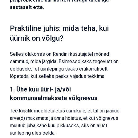
aastaselt ette.
Praktiline juhis: mida teha, kui
üürnik on võlgu?
Selles olukorras on Rendini kasutajatel mõned
sammud, mida järgida. Esimesed kaks tegevust on
eelduseks, et üürilepingu saaks erakorraliselt
lõpetada, kui selleks peaks vajadus tekkima.
1. Ühe kuu üüri- ja/või
kommunaalmaksete võlgnevus
Tee kirjalik meeldetuletus üürnikule, et tal on jäänud
arve(d) maksmata ja anna hoiatus, et kui võlgnevus
muutub juba kahe kuu pikkuseks, siis on alust
üürileping üles öelda.