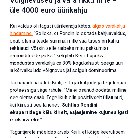
Võlgnevused ja vara rikkumine –
üle 4000 euro üürikahju
Kui valdus oli tagasi üürileandja kätes,
algas varakahju
hindamine.
“Selleks, et Rendinile esitada kahjuavaldus,
peab olema teada summa, mille väärtuses on kahju
tekitatud. Võtsin selle tarbeks mitu pakkumist
remonditööde jaoks,” selgitab Keili. Lõpuks
moodustas varakahju ca 30% kogukahjust, seega üüri-
ja kõrvalkulude võlgnevus jäi selgelt domineerima.
Tagasisidena ütleb Keili, et ta jäi kahjudega tegelemise
protsessiga väga rahule. “Ma ei osanud oodata, milline
see olema saab. Tegelikult olin positiivselt üllatunud,
kui kiiresti see lahenes.
Suhtlus Rendini
ekspertidega käis kiirelt, asjaajamine kujunes igati
efektiivseks
.”
Tagantjärele mõeldes arvab Keili, et kõige keerulisem