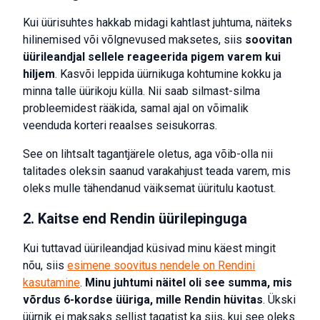
Kui üürisuhtes hakkab midagi kahtlast juhtuma, näiteks
hilinemised või võlgnevused maksetes, siis
soovitan
üürileandjal sellele reageerida pigem varem kui
hiljem
. Kasvõi leppida üürnikuga kohtumine kokku ja
minna talle üürikoju külla. Nii saab silmast-silma
probleemidest rääkida, samal ajal on võimalik
veenduda korteri reaalses seisukorras.
See on lihtsalt tagantjärele oletus, aga võib-olla nii
talitades oleksin saanud varakahjust teada varem, mis
oleks mulle tähendanud väiksemat üüritulu kaotust.
2. Kaitse end Rendin üürilepinguga
Kui tuttavad üürileandjad küsivad minu käest mingit
nõu, siis
esimene soovitus nendele on Rendini
kasutamine
.
Minu juhtumi näitel oli see summa, mis
võrdus 6-kordse üüriga, mille Rendin hüvitas
. Ükski
üürnik ei maksaks sellist tagatist ka siis, kui see oleks